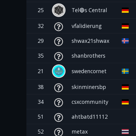
25
Tel🔵s Central
32
vfalidierung
29
shwax21shwax
35
shanbrothers
21
swedencornet
38
skinminersbp
34
csxcommunity
51
ahtbatd11112
52
metax