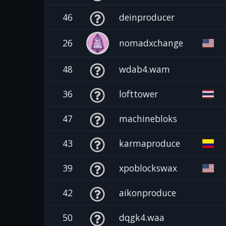
46
deinproducer
26
nomadxchange
48
wdab4.wam
36
lofttower
47
machinebloks
43
karmaproduce
39
xpoblockswax
42
aikonproduce
50
dqgk4.waa