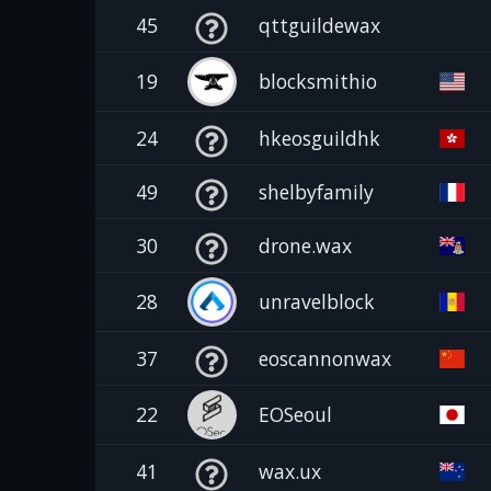
45
qttguildewax
19
blocksmithio
24
hkeosguildhk
49
shelbyfamily
30
drone.wax
28
unravelblock
37
eoscannonwax
22
EOSeoul
41
wax.ux