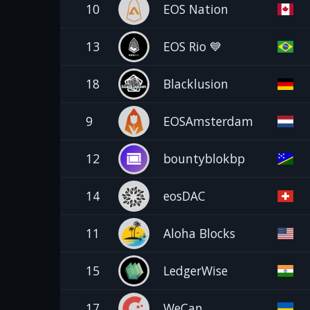
10
EOS Nation
13
EOS Rio 💙
18
Blacklusion
9
EOSAmsterdam
12
bountyblokbp
14
eosDAC
11
Aloha Blocks
15
LedgerWise
17
WeCan