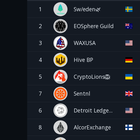
1
Sw/eden🌿
2
EOSphere Guild
3
WAXUSA
4
Hive BP
5
CryptoLions🦁
7
Sentnl
6
Detroit Ledge...
8
AlcorExchange