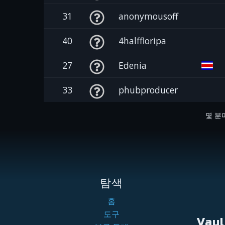
31
anonymousoff
40
4halffloripa
27
Edenia
33
phubproducer
몇 분
탐색
홈
도구
Vau