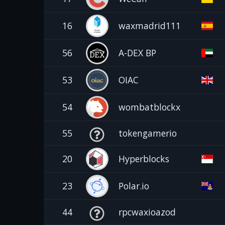
16
waxmadrid111
56
A-DEX BP
53
OIAC
54
wombatblockx
55
tokengamerio
20
Hyperblocks
23
Polar.io
44
rpcwaxioazod