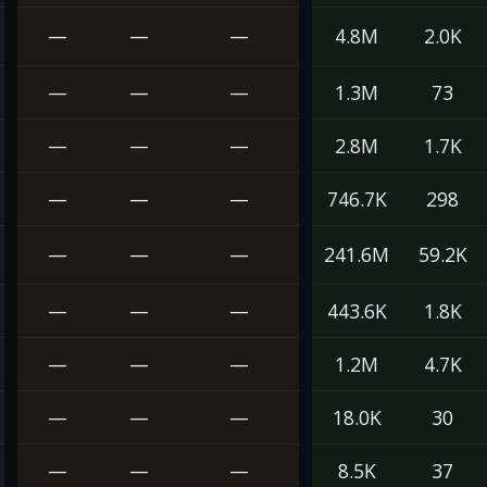
—
—
—
4.8M
2.0K
—
—
—
1.3M
73
—
—
—
2.8M
1.7K
—
—
—
746.7K
298
—
—
—
241.6M
59.2K
—
—
—
443.6K
1.8K
—
—
—
1.2M
4.7K
—
—
—
18.0K
30
—
—
—
8.5K
37