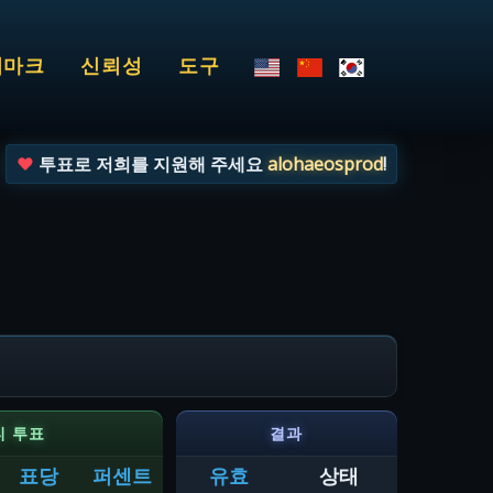
치마크
신뢰성
도구
투표로 저희를 지원해 주세요
alohaeosprod
!
티 투표
결과
표당
퍼센트
유효
상태