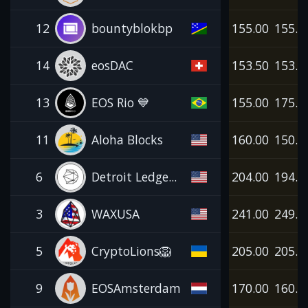
12
bountyblokbp
155.00
155.0
14
eosDAC
153.50
153.5
13
EOS Rio 💙
155.00
175.0
11
Aloha Blocks
160.00
150.0
6
Detroit Ledge...
204.00
194.0
3
WAXUSA
241.00
249.0
5
CryptoLions🦁
205.00
205.0
9
EOSAmsterdam
170.00
160.0