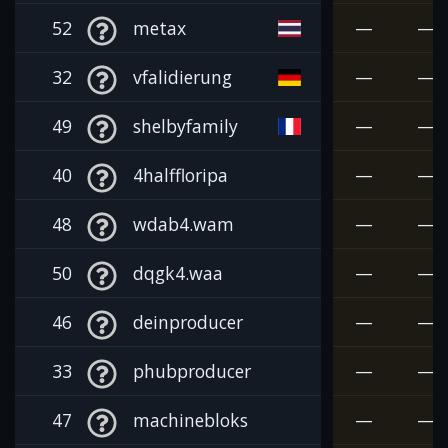
52
metax
—
—
32
vfalidierung
—
—
49
shelbyfamily
—
—
40
4halffloripa
—
—
48
wdab4.wam
—
—
50
dqgk4.waa
—
—
46
deinproducer
—
—
33
phubproducer
—
—
47
machinebloks
—
—