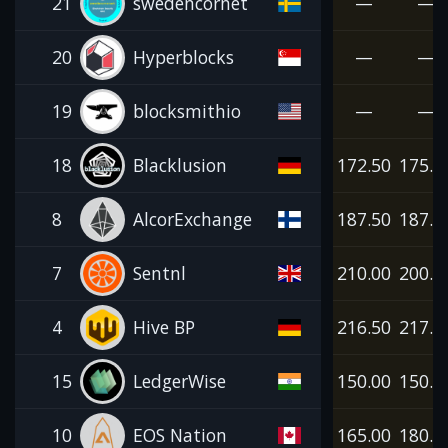
21
swedencornet
—
—
20
Hyperblocks
—
—
19
blocksmithio
—
—
18
Blacklusion
172.50
175.0
8
AlcorExchange
187.50
187.5
7
Sentnl
210.00
200.0
4
Hive BP
216.50
217.5
15
LedgerWise
150.00
150.0
10
EOS Nation
165.00
180.0