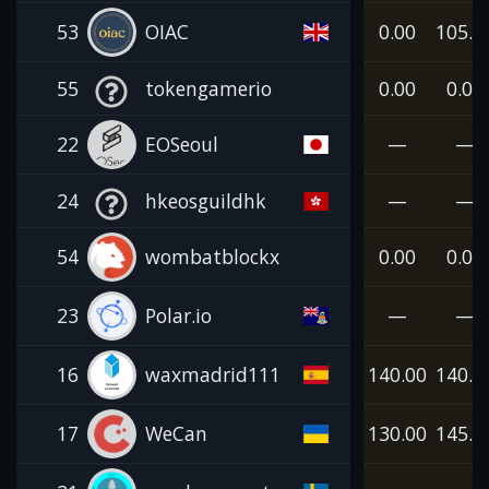
53
OIAC
0.00
105.0
55
tokengamerio
0.00
0.00
22
EOSeoul
—
—
24
hkeosguildhk
—
—
54
wombatblockx
0.00
0.00
23
Polar.io
—
—
16
waxmadrid111
140.00
140.0
17
WeCan
130.00
145.0