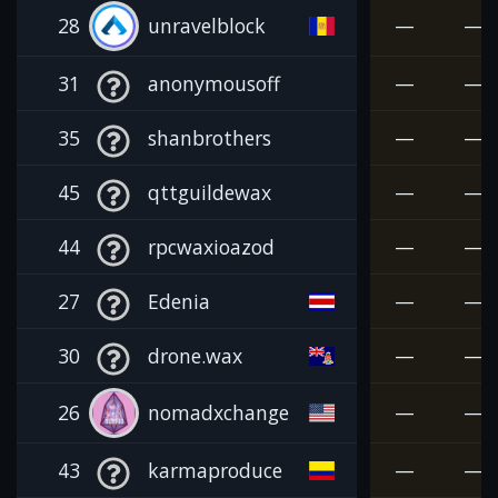
28
unravelblock
—
—
31
anonymousoff
—
—
35
shanbrothers
—
—
45
qttguildewax
—
—
44
rpcwaxioazod
—
—
27
Edenia
—
—
30
drone.wax
—
—
26
nomadxchange
—
—
43
karmaproduce
—
—