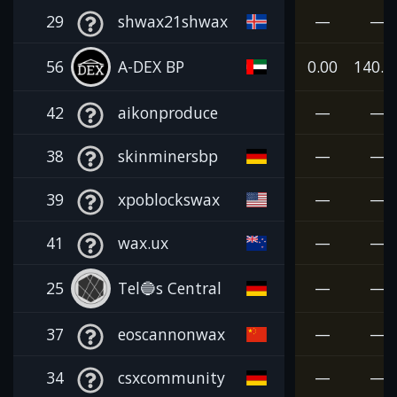
29
shwax21shwax
—
—
56
A-DEX BP
0.00
140.0
42
aikonproduce
—
—
38
skinminersbp
—
—
39
xpoblockswax
—
—
41
wax.ux
—
—
25
Tel🔵s Central
—
—
37
eoscannonwax
—
—
34
csxcommunity
—
—