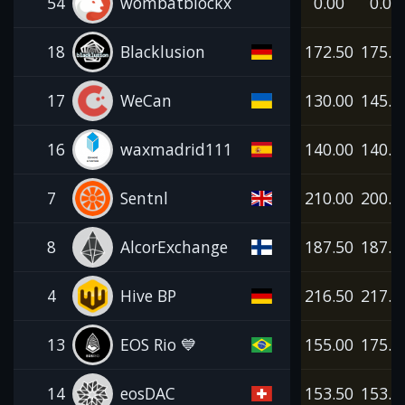
54
wombatblockx
0.00
0.00
18
Blacklusion
172.50
175.0
17
WeCan
130.00
145.0
16
waxmadrid111
140.00
140.0
7
Sentnl
210.00
200.0
8
AlcorExchange
187.50
187.5
4
Hive BP
216.50
217.5
13
EOS Rio 💙
155.00
175.0
14
eosDAC
153.50
153.5