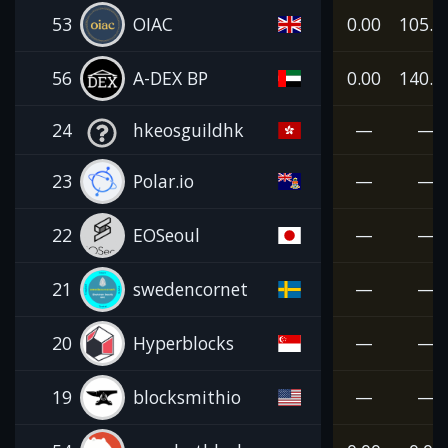
53
OIAC
0.00
105.0
56
A-DEX BP
0.00
140.0
24
hkeosguildhk
—
—
23
Polar.io
—
—
22
EOSeoul
—
—
21
swedencornet
—
—
20
Hyperblocks
—
—
19
blocksmithio
—
—