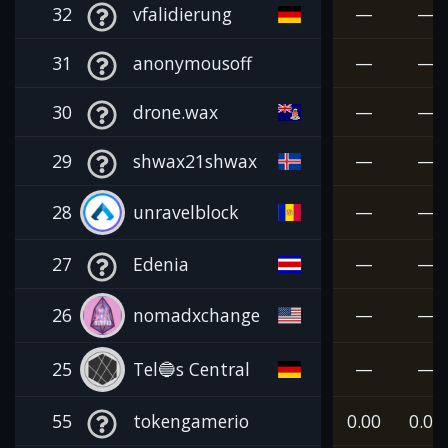
32
vfalidierung
—
—
31
anonymousoff
—
—
30
drone.wax
—
—
29
shwax21shwax
—
—
28
unravelblock
—
—
27
Edenia
—
—
26
nomadxchange
—
—
25
Tel🔵s Central
—
—
55
tokengamerio
0.00
0.00