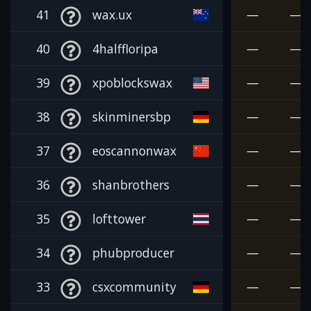
41
wax.ux
—
—
40
4halffloripa
—
—
39
xpoblockswax
—
—
38
skinminersbp
—
—
37
eoscannonwax
—
—
36
shanbrothers
—
—
35
lofttower
—
—
34
phubproducer
—
—
33
csxcommunity
—
—