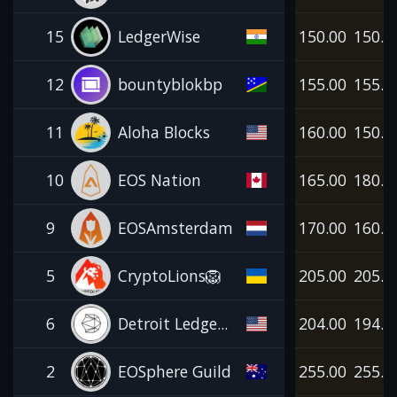
15
LedgerWise
150.00
150.0
12
bountyblokbp
155.00
155.0
11
Aloha Blocks
160.00
150.0
10
EOS Nation
165.00
180.0
9
EOSAmsterdam
170.00
160.0
5
CryptoLions🦁
205.00
205.0
6
Detroit Ledge...
204.00
194.0
2
EOSphere Guild
255.00
255.0