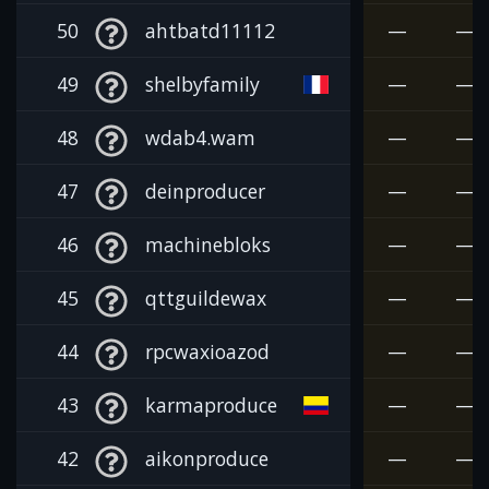
50
ahtbatd11112
—
—
49
shelbyfamily
—
—
48
wdab4.wam
—
—
47
deinproducer
—
—
46
machinebloks
—
—
45
qttguildewax
—
—
44
rpcwaxioazod
—
—
43
karmaproduce
—
—
42
aikonproduce
—
—