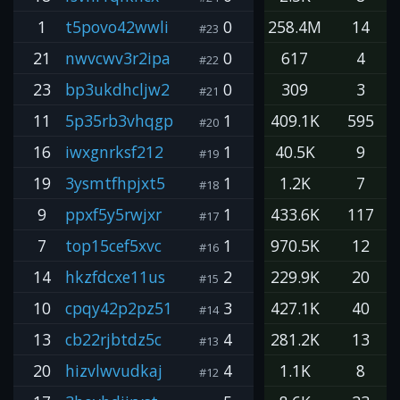
1
t5povo42wwli
0
258.4M
14
#23
21
nwvcwv3r2ipa
0
617
4
#22
23
bp3ukdhcljw2
0
309
3
#21
11
5p35rb3vhqgp
1
409.1K
595
#20
16
iwxgnrksf212
1
40.5K
9
#19
19
3ysmtfhpjxt5
1
1.2K
7
#18
9
ppxf5y5rwjxr
1
433.6K
117
#17
7
top15cef5xvc
1
970.5K
12
#16
14
hkzfdcxe11us
2
229.9K
20
#15
10
cpqy42p2pz51
3
427.1K
40
#14
13
cb22rjbtdz5c
4
281.2K
13
#13
20
hizvlwvudkaj
4
1.1K
8
#12