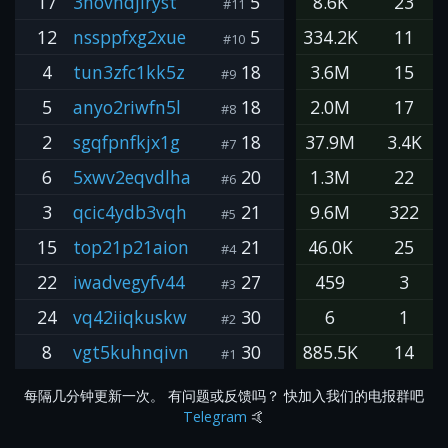
17
3hovhdjiryst
5
8.6K
23
#11
12
nssppfxg2xue
5
334.2K
11
#10
4
tun3zfc1kk5z
18
3.6M
15
#9
5
anyo2riwfn5l
18
2.0M
17
#8
2
sgqfpnfkjx1g
18
37.9M
3.4K
#7
6
5xwv2eqvdlha
20
1.3M
22
#6
3
qcic4ydb3vqh
21
9.6M
322
#5
15
top21p21aion
21
46.0K
25
#4
22
iwadvegyfv44
27
459
3
#3
24
vq42iiqkuskw
30
6
1
#2
8
vgt5kuhnqivn
30
885.5K
14
#1
每隔几分钟更新一次。 有问题或反馈吗？ 快加入我们的电报群吧
Telegram
🤙