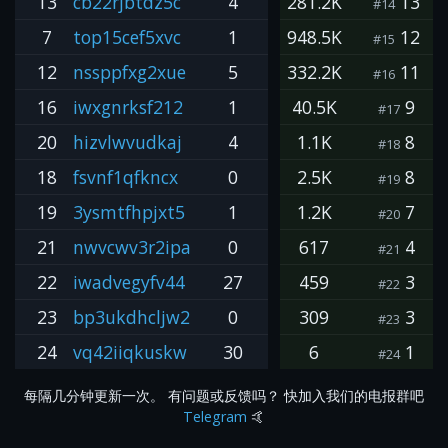
13
cb22rjbtdz5c
4
281.2K
13
#14
7
top15cef5xvc
1
948.5K
12
#15
12
nssppfxg2xue
5
332.2K
11
#16
16
iwxgnrksf212
1
40.5K
9
#17
20
hizvlwvudkaj
4
1.1K
8
#18
18
fsvnf1qfkncx
0
2.5K
8
#19
19
3ysmtfhpjxt5
1
1.2K
7
#20
21
nwvcwv3r2ipa
0
617
4
#21
22
iwadvegyfv44
27
459
3
#22
23
bp3ukdhcljw2
0
309
3
#23
24
vq42iiqkuskw
30
6
1
#24
每隔几分钟更新一次。 有问题或反馈吗？ 快加入我们的电报群吧
Telegram
🤙