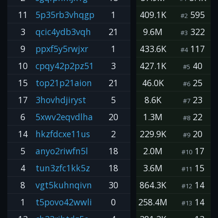
11
5p35rb3vhqgp
1
409.1K
595
#2
3
qcic4ydb3vqh
21
9.6M
322
#3
9
ppxf5y5rwjxr
1
433.6K
117
#4
10
cpqy42p2pz51
3
427.1K
40
#5
15
top21p21aion
21
46.0K
25
#6
17
3hovhdjiryst
5
8.6K
23
#7
6
5xwv2eqvdlha
20
1.3M
22
#8
14
hkzfdcxe11us
2
229.9K
20
#9
5
anyo2riwfn5l
18
2.0M
17
#10
4
tun3zfc1kk5z
18
3.6M
15
#11
8
vgt5kuhnqivn
30
864.3K
14
#12
1
t5povo42wwli
0
258.4M
14
#13