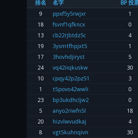
排名
名字
BP 投
9
ppxf5y5rwjxr
1
18
fsvnf1qfkncx
0
13
cb22rjbtdz5c
4
19
3ysmtfhpjxt5
1
17
3hovhdjiryst
5
24
vq42iiqkuskw
30
10
cpqy42p2pz51
3
1
t5povo42wwli
0
23
bp3ukdhcljw2
0
5
anyo2riwfn5l
18
20
hizvlwvudkaj
4
8
vgt5kuhnqivn
30