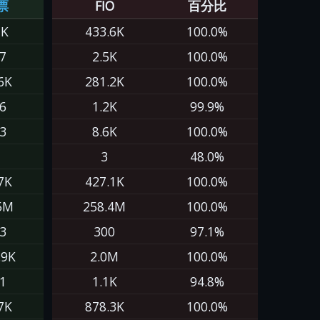
票
FIO
百分比
7K
433.6K
100.0%
7
2.5K
100.0%
6K
281.2K
100.0%
6
1.2K
99.9%
3
8.6K
100.0%
3
48.0%
7K
427.1K
100.0%
5M
258.4M
100.0%
3
300
97.1%
.9K
2.0M
100.0%
1
1.1K
94.8%
7K
878.3K
100.0%