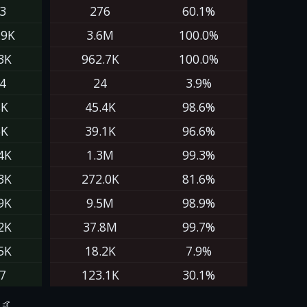
3
276
60.1%
.9K
3.6M
100.0%
3K
962.7K
100.0%
4
24
3.9%
8K
45.4K
98.6%
5K
39.1K
96.6%
4K
1.3M
99.3%
3K
272.0K
81.6%
9K
9.5M
98.9%
2K
37.8M
99.7%
5K
18.2K
7.9%
7
123.1K
30.1%
🤙