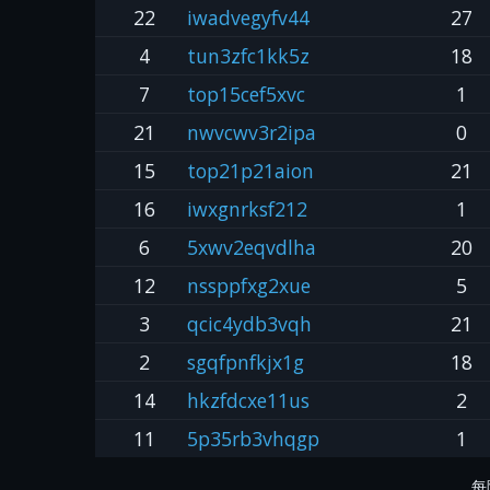
22
iwadvegyfv44
27
4
tun3zfc1kk5z
18
7
top15cef5xvc
1
21
nwvcwv3r2ipa
0
15
top21p21aion
21
16
iwxgnrksf212
1
6
5xwv2eqvdlha
20
12
nssppfxg2xue
5
3
qcic4ydb3vqh
21
2
sgqfpnfkjx1g
18
14
hkzfdcxe11us
2
11
5p35rb3vhqgp
1
每