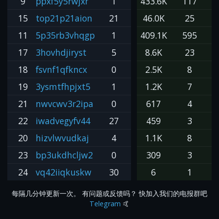
9
ppxf5y5rwjxr
1
433.6K
117
#
15
top21p21aion
21
46.0K
25
#
11
5p35rb3vhqgp
1
409.1K
595
17
3hovhdjiryst
5
8.6K
23
18
fsvnf1qfkncx
0
2.5K
8
19
3ysmtfhpjxt5
1
1.2K
7
21
nwvcwv3r2ipa
0
617
4
22
iwadvegyfv44
27
459
3
20
hizvlwvudkaj
4
1.1K
8
23
bp3ukdhcljw2
0
309
3
24
vq42iiqkuskw
30
6
1
每隔几分钟更新一次。 有问题或反馈吗？ 快加入我们的电报群吧
Telegram
🤙