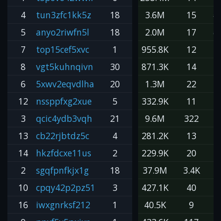
4
tun3zfc1kk5z
18
3.6M
15
#2
5
anyo2riwfn5l
18
2.0M
17
#3
7
top15cef5xvc
1
955.8K
12
#
8
vgt5kuhnqivn
30
871.3K
14
#
6
5xwv2eqvdlha
20
1.3M
22
#
12
nssppfxg2xue
5
332.9K
11
#
3
qcic4ydb3vqh
21
9.6M
322
#
13
cb22rjbtdz5c
4
281.2K
13
#
14
hkzfdcxe11us
2
229.9K
20
#
2
sgqfpnfkjx1g
18
37.9M
3.4K
#
10
cpqy42p2pz51
3
427.1K
40
#
16
iwxgnrksf212
1
40.5K
9
#