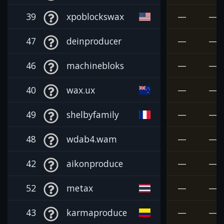
39
xpoblockswax
—
—
47
deinproducer
—
—
46
machinebloks
—
—
40
wax.ux
—
—
49
shelbyfamily
—
—
48
wdab4.wam
—
—
42
aikonproduce
—
—
52
metax
—
—
43
karmaproduce
—
—