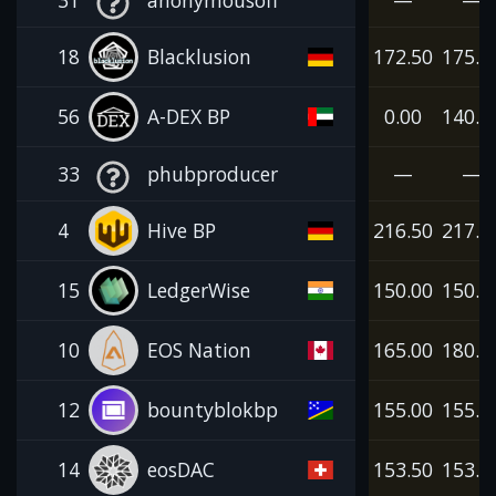
18
Blacklusion
172.50
175.0
56
A-DEX BP
0.00
140.0
33
phubproducer
—
—
4
Hive BP
216.50
217.5
15
LedgerWise
150.00
150.0
10
EOS Nation
165.00
180.0
12
bountyblokbp
155.00
155.0
14
eosDAC
153.50
153.5