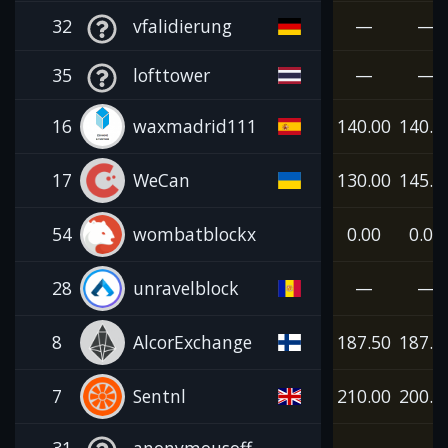
32
vfalidierung
—
—
35
lofttower
—
—
16
waxmadrid111
140.00
140.0
17
WeCan
130.00
145.0
54
wombatblockx
0.00
0.00
28
unravelblock
—
—
8
AlcorExchange
187.50
187.5
7
Sentnl
210.00
200.0
31
anonymousoff
—
—