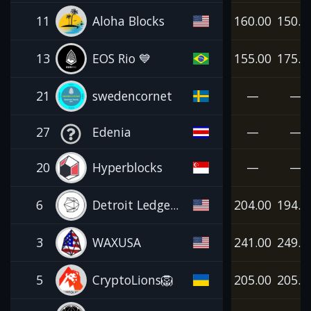
11
Aloha Blocks
160.00
150.0
13
EOS Rio 💙
155.00
175.0
21
swedencornet
—
—
27
Edenia
—
—
20
Hyperblocks
—
—
6
Detroit Ledge...
204.00
194.0
3
WAXUSA
241.00
249.0
5
CryptoLions🦁
205.00
205.0