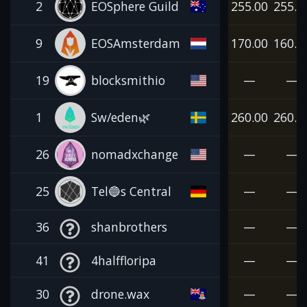
2
EOSphere Guild
255.00
255.0
9
EOSAmsterdam
170.00
160.0
19
blocksmithio
—
—
1
Sw/eden🌿
260.00
260.0
26
nomadxchange
—
—
25
Tel🔵s Central
—
—
36
shanbrothers
—
—
41
4halffloripa
—
—
30
drone.wax
—
—