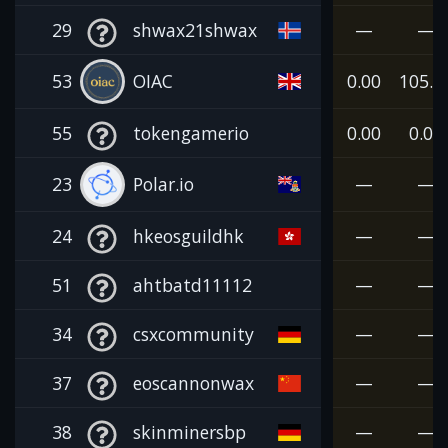
29
shwax21shwax
—
—
53
OIAC
0.00
105.0
55
tokengamerio
0.00
0.00
23
Polar.io
—
—
24
hkeosguildhk
—
—
51
ahtbatd11112
—
—
34
csxcommunity
—
—
37
eoscannonwax
—
—
38
skinminersbp
—
—