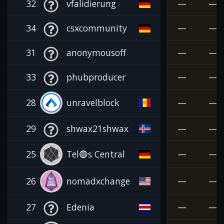
32
vfalidierung
—
—
34
csxcommunity
—
—
31
anonymousoff
—
—
33
phubproducer
—
—
28
unravelblock
—
—
29
shwax21shwax
—
—
25
Tel🔵s Central
—
—
26
nomadxchange
—
—
27
Edenia
—
—