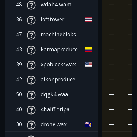
48
wdab4.wam
—
—
36
lofttower
—
—
47
machinebloks
—
—
43
karmaproduce
—
—
39
xpoblockswax
—
—
42
aikonproduce
—
—
50
dqgk4.waa
—
—
40
4halffloripa
—
—
30
drone.wax
—
—