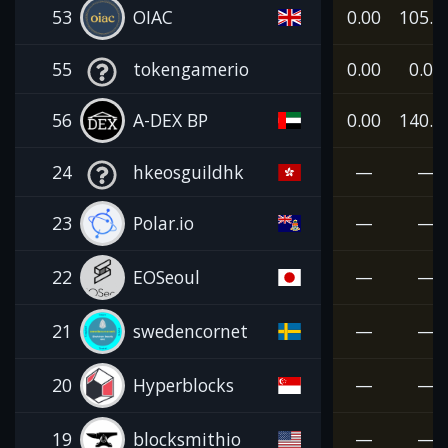
53
OIAC
0.00
105.0
55
tokengamerio
0.00
0.00
56
A-DEX BP
0.00
140.0
24
hkeosguildhk
—
—
23
Polar.io
—
—
22
EOSeoul
—
—
21
swedencornet
—
—
20
Hyperblocks
—
—
19
blocksmithio
—
—