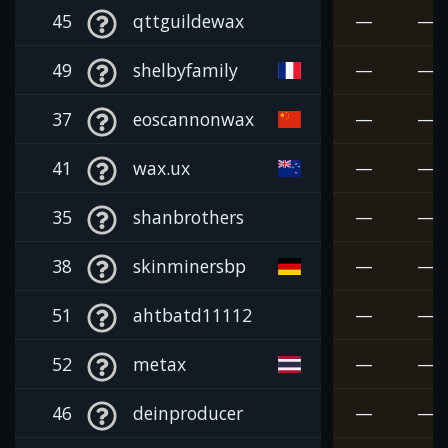
45
qttguildewax
—
—
49
shelbyfamily
—
—
37
eoscannonwax
—
—
41
wax.ux
—
—
35
shanbrothers
—
—
38
skinminersbp
—
—
51
ahtbatd11112
—
—
52
metax
—
—
46
deinproducer
—
—