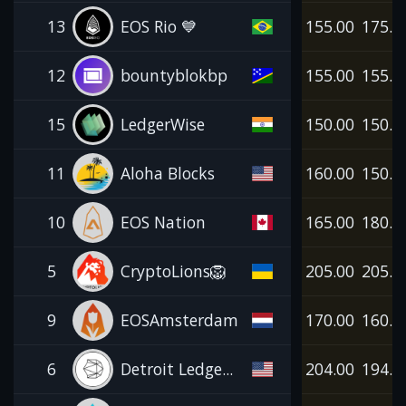
13
EOS Rio 💙
155.00
175.0
12
bountyblokbp
155.00
155.0
15
LedgerWise
150.00
150.0
11
Aloha Blocks
160.00
150.0
10
EOS Nation
165.00
180.0
5
CryptoLions🦁
205.00
205.0
9
EOSAmsterdam
170.00
160.0
6
Detroit Ledge...
204.00
194.0