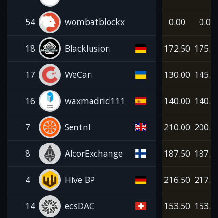
54
wombatblockx
0.00
0.00
18
Blacklusion
172.50
175.0
17
WeCan
130.00
145.0
16
waxmadrid111
140.00
140.0
7
Sentnl
210.00
200.0
8
AlcorExchange
187.50
187.5
4
Hive BP
216.50
217.5
14
eosDAC
153.50
153.5