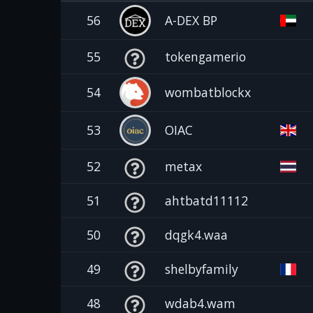
56
A-DEX BP
55
tokengamerio
54
wombatblockx
53
OIAC
52
metax
51
ahtbatd11112
50
dqgk4.waa
49
shelbyfamily
48
wdab4.wam