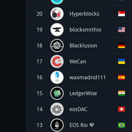
20
Hyperblocks
19
blocksmithio
18
Blacklusion
17
WeCan
16
waxmadrid111
15
LedgerWise
14
eosDAC
13
EOS Rio 💙