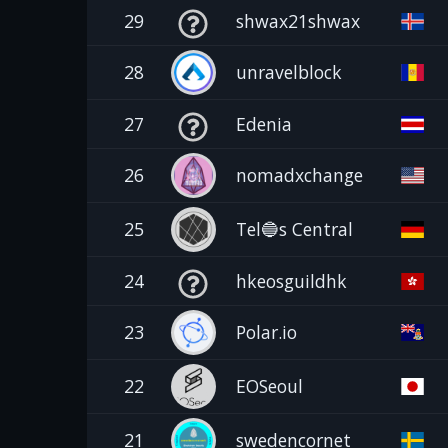
29
shwax21shwax
28
unravelblock
27
Edenia
26
nomadxchange
25
Tel🔵s Central
24
hkeosguildhk
23
Polar.io
22
EOSeoul
21
swedencornet