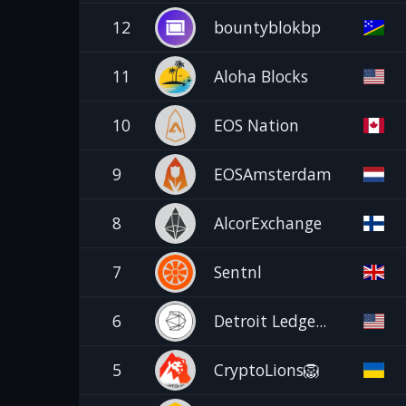
12
bountyblokbp
11
Aloha Blocks
10
EOS Nation
9
EOSAmsterdam
8
AlcorExchange
7
Sentnl
6
Detroit Ledge...
5
CryptoLions🦁