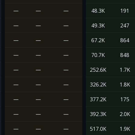
—
—
—
48.3K
191
—
—
—
49.3K
247
—
—
—
67.2K
864
—
—
—
70.7K
848
—
—
—
252.6K
1.7K
—
—
—
326.2K
1.8K
—
—
—
377.2K
175
—
—
—
392.3K
2.0K
—
—
—
517.0K
1.9K