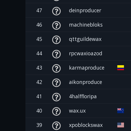
47
deinproducer
46
machinebloks
45
qttguildewax
44
rpcwaxioazod
43
karmaproduce
42
aikonproduce
41
4halffloripa
40
wax.ux
39
xpoblockswax