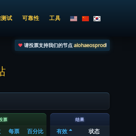
准测试
可靠性
工具
请投票支持我们的节点
alohaeosprod
!
站
投票
结果
数
每票
百分比
有效
状态