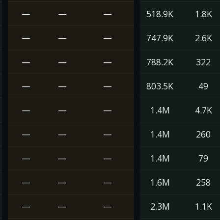
—
—
—
518.9K
1.8K
—
—
—
747.9K
2.6K
—
—
—
788.2K
322
—
—
—
803.5K
49
—
—
—
1.4M
4.7K
—
—
—
1.4M
260
—
—
—
1.4M
79
—
—
—
1.6M
258
—
—
—
2.3M
1.1K