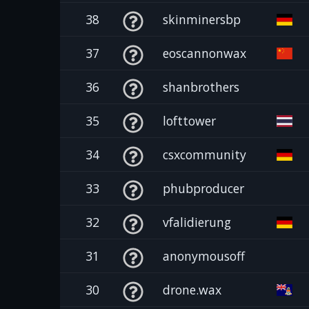
38
skinminersbp
37
eoscannonwax
36
shanbrothers
35
lofttower
34
csxcommunity
33
phubproducer
32
vfalidierung
31
anonymousoff
30
drone.wax