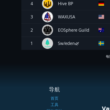
4
Hive BP
3
WAXUSA
2
EOSphere Guild
1
Sw/eden🌿
每
导航
首页
工具
Va