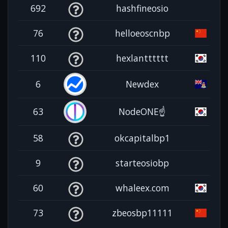
692
hashfineosio
76
helloeoscnbp
110
hexlantttttt
6
Newdex
63
NodeONE☝️
58
okcapitalbp1
9
starteosiobp
60
whaleex.com
73
zbeosbp11111