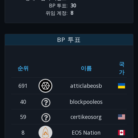
BP 투표:
30
위임 계정:
8
BP 투표
국
순위
이름
가
691
atticlabeosb
40
blockpooleos
59
certikeosorg
8
EOS Nation