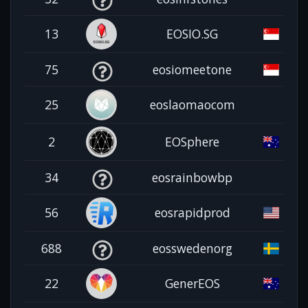
13
EOSIO.SG
75
eosiomeetone
25
eoslaomaocom
2
EOSphere
34
eosrainbowbp
56
eosrapidprod
688
eosswedenorg
22
GenerEOS