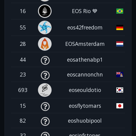
16
EOS Rio 💙
55
eos42freedom
28
EOSAmsterdam
44
eosathenabp1
23
eoscannonchn
693
eoseouldotio
15
eosflytomars
82
eoshuobipool
32
eosinfstones