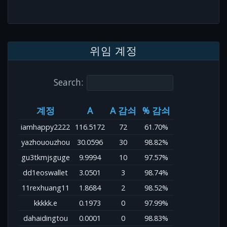
위임 계정
Search:
계정
A
A 감쇠
% 감쇠
iamhappy2222
116.5172
72
61.70%
yazhououzhou
30.0596
30
98.82%
gu3tkmjsguge
9.9994
10
97.57%
dd1eoswallet
3.0501
3
98.74%
11rexhuang11
1.8684
2
98.52%
kkkkk.e
0.1973
0
97.99%
dahaidingtou
0.0001
0
98.83%