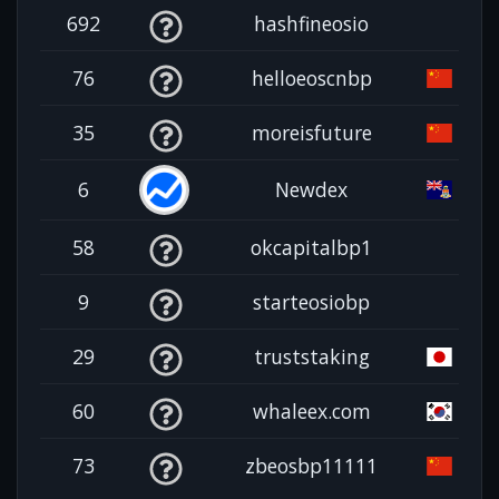
692
hashfineosio
76
helloeoscnbp
35
moreisfuture
6
Newdex
58
okcapitalbp1
9
starteosiobp
29
truststaking
60
whaleex.com
73
zbeosbp11111