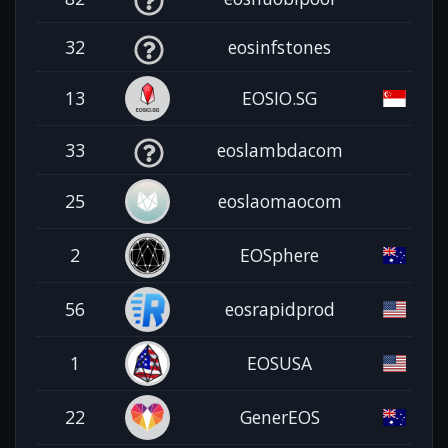
32
eosinfstones
13
EOSIO.SG
33
eoslambdacom
25
eoslaomaocom
2
EOSphere
56
eosrapidprod
1
EOSUSA
22
GenerEOS