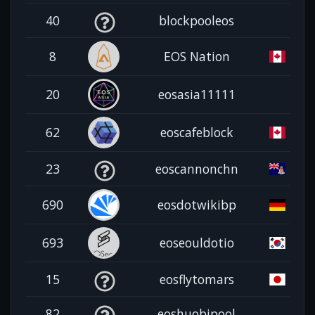
40
blockpooleos
8
EOS Nation
20
eosasia11111
62
eoscafeblock
23
eoscannonchn
690
eosdotwikibp
693
eoseouldotio
15
eosflytomars
82
eoshuobipool