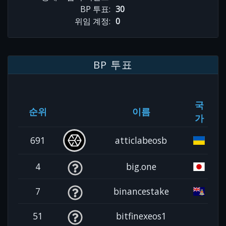
BP 투표:
30
위임 계정:
0
BP 투표
국
순위
이름
가
691
atticlabeosb
4
big.one
7
binancestake
51
bitfinexeos1