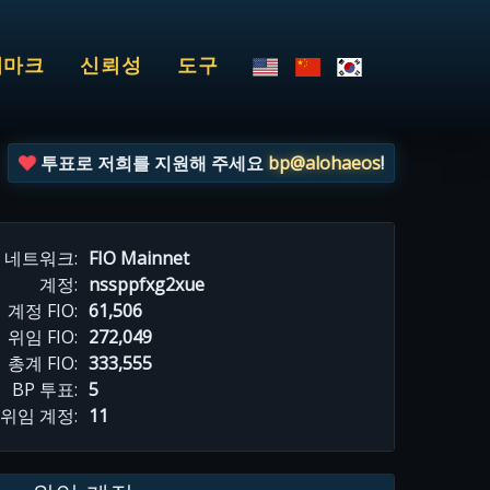
치마크
신뢰성
도구
투표로 저희를 지원해 주세요
bp@alohaeos
!
네트워크:
FIO Mainnet
계정:
nssppfxg2xue
계정 FIO:
61,506
위임 FIO:
272,049
총계 FIO:
333,555
BP 투표:
5
위임 계정:
11