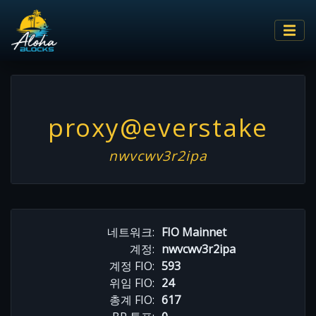
proxy@everstake
nwvcwv3r2ipa
네트워크:
FIO Mainnet
계정:
nwvcwv3r2ipa
계정 FIO:
593
위임 FIO:
24
총계 FIO:
617