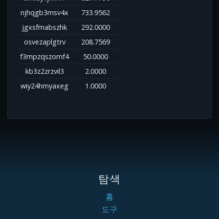
njhqgb3msv4x
733.9562
jgxsfmabszhk
292.0000
osvezaplgtrv
208.7569
f3mpzqszomf4
50.0000
kb3z2zrzvil3
2.0000
wiy24hmyaxeg
1.0000
탐색
홈
도구