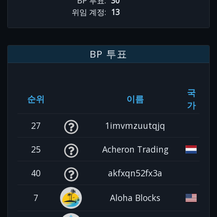
BP 투표:
30
위임 계정:
13
BP 투표
국
순위
이름
가
27
1imvmzuutqjq
25
Acheron Trading
40
akfxqn52fx3a
7
Aloha Blocks