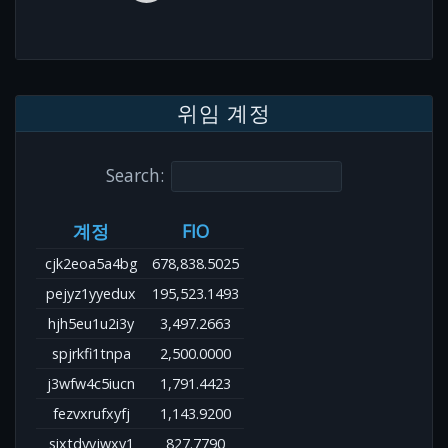
위임 계정
Search:
계정
FIO
cjk2eoa5a4bg
678,838.5025
pejyz1yyedux
195,523.1493
hjh5eu1u2i3y
3,497.2663
spjrkfi1tnpa
2,500.0000
j3wfw4c5iucn
1,791.4423
fezvxrufxyfj
1,143.9200
sixtdyvjwxv1
827.7790