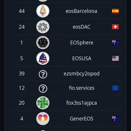
44
eosBarcelona
24
eosDAC
1
EOSphere
5
EOSUSA
39
ezsmbcy2opod
12
fio.services
20
fox3ss1ajpca
4
GenerEOS