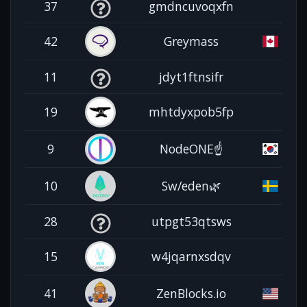
37
gmdncuvoqxfn
42
Greymass
11
jdyt1ftnsifr
19
mhtdyxpob5fp
9
NodeONE☝️
10
Sw/eden🌿
28
utpgt53qtsws
15
w4jqarnxsdqv
41
ZenBlocks.io