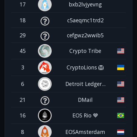
17
bxb2lvjyevng
18
c5aeqmc1trd2
29
cefgwz2wwib5
45
Crypto Tribe
3
CryptoLions 🦁
6
Detroit Ledger...
21
DMail
16
EOS Rio 💙
8
EOSAmsterdam