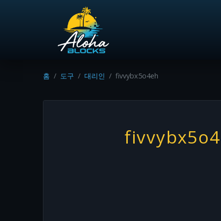
홈
도구
대리인
fivvybx5o4eh
fivvybx5o