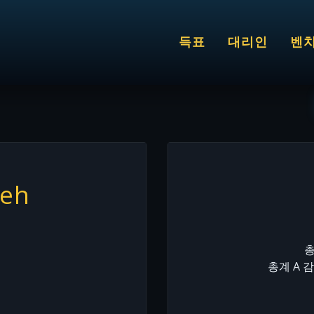
득표
대리인
벤
4eh
총
총계 A 