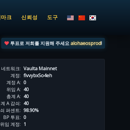
치마크
신뢰성
도구
투표로 저희를 지원해 주세요
alohaeosprod
!
네트워크:
Vaulta Mainnet
계정:
fivvybx5o4eh
계정 A:
0
위임 A:
40
총계 A:
40
계 A 감쇠:
40
감쇠 퍼센트:
98.90%
BP 투표:
0
위임 계정:
1