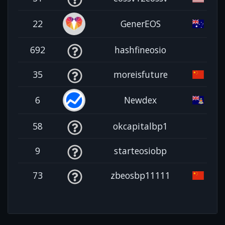
22
GenerEOS
692
hashfineosio
35
moreisfuture
6
Newdex
58
okcapitalbp1
9
starteosiobp
73
zbeosbp11111