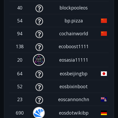
40
blockpooleos
54
bp.pizza
94
cochainworld
138
ecoboost1111
20
eosasia11111
64
eosbeijingbp
52
eosbixinboot
23
eoscannonchn
690
eosdotwikibp