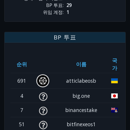
BP 투표:
29
위임 계정:
1
BP 투표
국
순위
이름
가
691
atticlabeosb
4
big.one
7
binancestake
51
bitfinexeos1