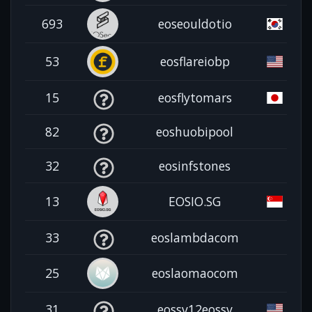
693
eoseouldotio
53
eosflareiobp
15
eosflytomars
82
eoshuobipool
32
eosinfstones
13
EOSIO.SG
33
eoslambdacom
25
eoslaomaocom
31
eossv12eossv