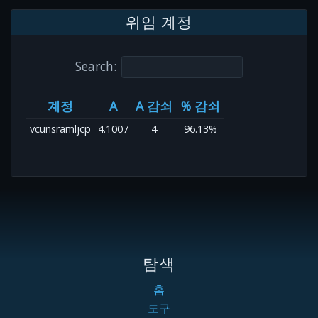
위임 계정
Search:
계정
A
A 감쇠
% 감쇠
vcunsramljcp
4.1007
4
96.13%
탐색
홈
도구