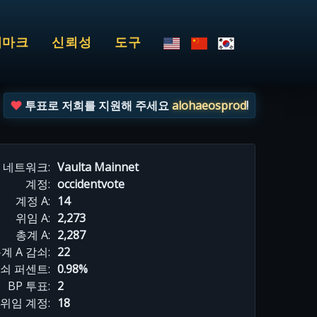
치마크
신뢰성
도구
투표로 저희를 지원해 주세요
alohaeosprod
!
네트워크:
Vaulta Mainnet
계정:
occidentvote
계정 A:
14
위임 A:
2,273
총계 A:
2,287
계 A 감쇠:
22
감쇠 퍼센트:
0.98%
BP 투표:
2
위임 계정:
18