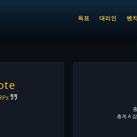
득표
대리인
벤
ote
 BPs
총
총계 A 