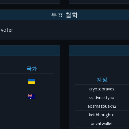
투표 철학
 voter
국가
계정
cryptobraves
ssjdynastyap
eosmazouakh2
keithhoughto
privatwallet