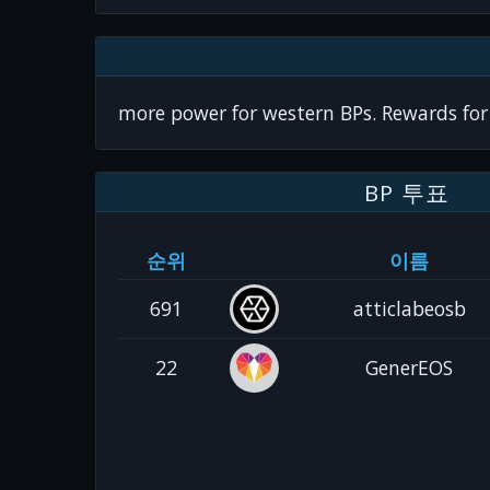
more power for western BPs. Rewards for
BP 투표
순위
이름
691
atticlabeosb
22
GenerEOS