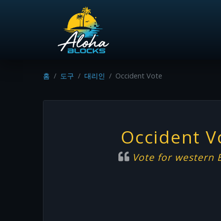
홈
도구
대리인
Occident Vote
Occident V
Vote for western