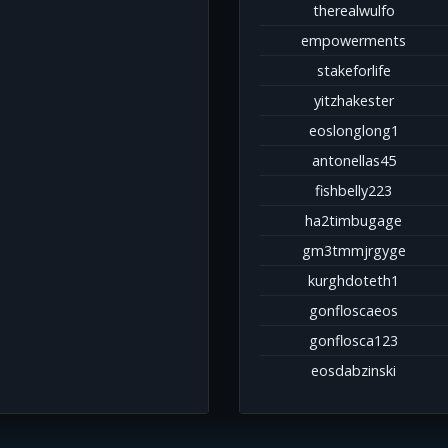
therealwulfo
empowerments
stakeforlife
yitzhakester
eoslonglong1
antonellas45
fishbelly223
ha2timbugage
gm3tmmjrgyge
kurghdoteth1
gonfloscaeos
gonflosca123
eosdabzinski