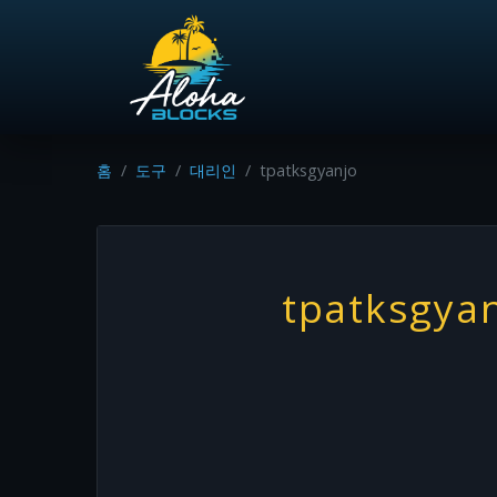
홈
도구
대리인
tpatksgyanjo
tpatksgya