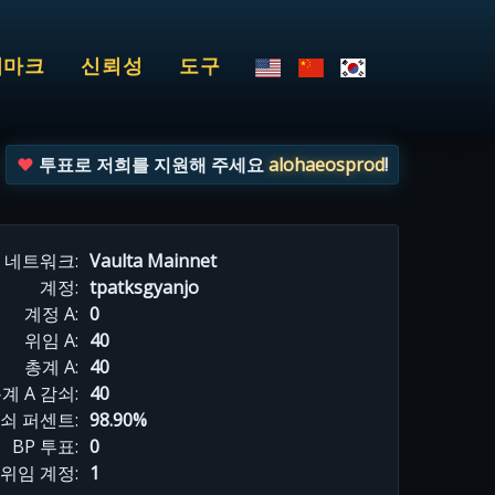
치마크
신뢰성
도구
투표로 저희를 지원해 주세요
alohaeosprod
!
네트워크:
Vaulta Mainnet
계정:
tpatksgyanjo
계정 A:
0
위임 A:
40
총계 A:
40
계 A 감쇠:
40
감쇠 퍼센트:
98.90%
BP 투표:
0
위임 계정:
1