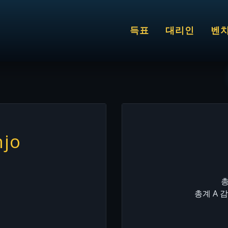
득표
대리인
벤
njo
총
총계 A 