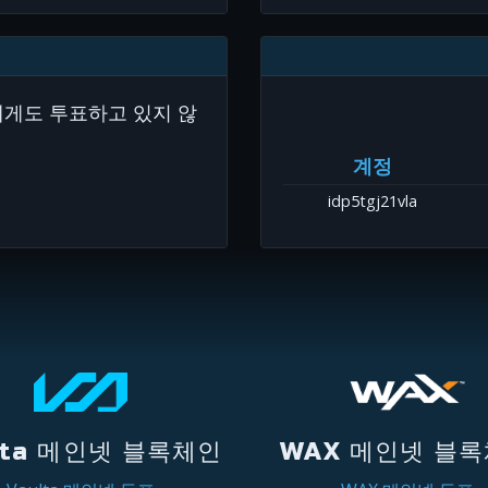
에게도 투표하고 있지 않
계정
idp5tgj21vla
lta 메인넷 블록체인
WAX 메인넷 블