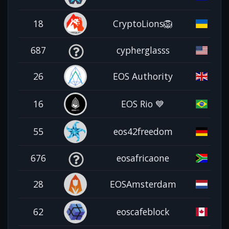
18
CryptoLions🦁
687
cypherglasss
26
EOS Authority
16
EOS Rio 💙
55
eos42freedom
676
eosafricaone
28
EOSAmsterdam
62
eoscafeblock