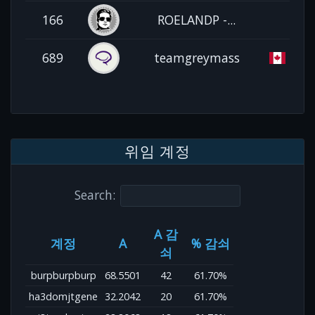
166
ROELANDP -...
689
teamgreymass
위임 계정
Search:
A 감
계정
A
% 감쇠
쇠
burpburpburp
68.5501
42
61.70%
ha3domjtgene
32.2042
20
61.70%