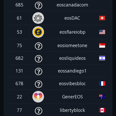
685
eoscanadacom
61
eosDAC
53
eosflareiobp
75
eosiomeetone
682
eosliquideos
131
eossandiego1
678
eosvibesbloc
22
GenerEOS
77
libertyblock