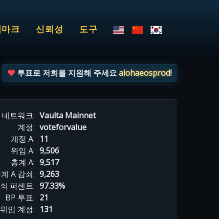
치마크
신뢰성
도구
투표로 저희를 지원해 주세요
alohaeosprod
!
네트워크:
Vaulta Mainnet
계정:
voteforvalue
계정 A:
11
위임 A:
9,506
총계 A:
9,517
계 A 감쇠:
9,263
감쇠 퍼센트:
97.33%
BP 투표:
21
위임 계정:
131