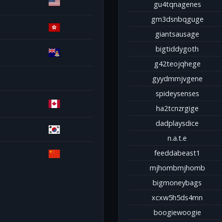
gu4tqnagenes
gm3dsnbqguge
giantsausage
bigtiddygoth
g42teojqhege
gyydmmjvgene
spideysenses
ha2tcnzrgige
dadplaysdice
n.a.t.e
feeddabeast1
mjhombmjhomb
bigmoneybags
xcxw5h5ds4mn
boogiewoogie