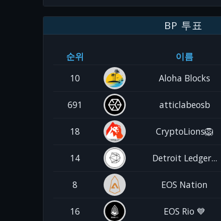
BP 투표
순위
이름
10
Aloha Blocks
691
atticlabeosb
18
CryptoLions🦁
14
Detroit Ledger...
8
EOS Nation
16
EOS Rio 💙