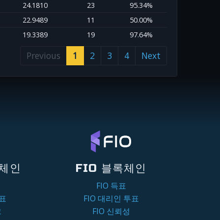
24.1810
23
95.34%
22.9489
11
50.00%
19.3389
19
97.64%
Previous
1
2
3
4
Next
록체인
FIO 블록체인
FIO 득표
투표
FIO 대리인 투표
크
FIO 신뢰성