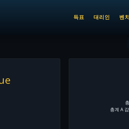
득표
대리인
벤
lue
총
총계 A 