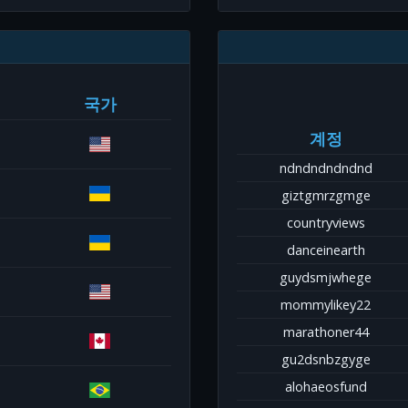
국가
계정
ndndndndndnd
giztgmrzgmge
countryviews
danceinearth
guydsmjwhege
mommylikey22
marathoner44
gu2dsnbzgyge
alohaeosfund