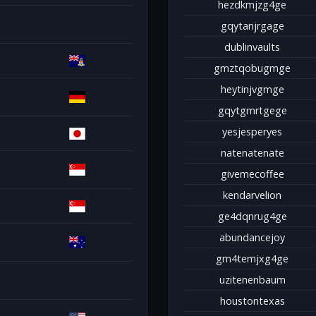
hezdkmjzg4ge
gqytanjrgage
dublinvaults
gmztqobugmge
heytinjvgmge
gqytgmrtgege
yesjesperyes
natenatenate
givemecoffee
kendarvelion
ge4dqnrug4ge
abundancejoy
gm4temjxg4ge
uzitenenbaum
houstontexas