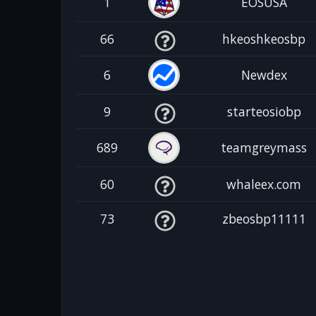
1
EOSUSA
66
hkeoshkeosbp
6
Newdex
9
starteosiobp
689
teamgreymass
60
whaleex.com
73
zbeosbp11111