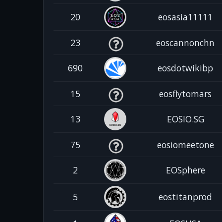
20
eosasia11111
23
eoscannonchn
690
eosdotwikibp
15
eosflytomars
13
EOSIO.SG
75
eosiomeetone
2
EOSphere
5
eostitanprod