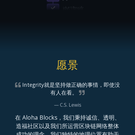
jdyt1ftnsifr
jdyt1ftnsifr
愿景
Integrity就是坚持做正确的事情，即使没
有人在看。
C.S. Lewis
在 Aloha Blocks，我们秉持诚信、透明、
造福社区以及我们所运营区块链网络整体
成功的理念。我们独特的地理位置有助于