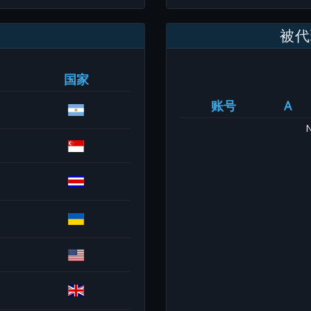
被代
国家
账号
A
N