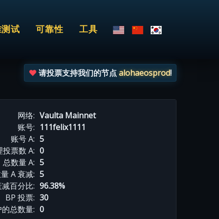
准测试
可靠性
工具
请投票支持我们的节点
alohaeosprod
!
网络:
Vaulta Mainnet
账号:
111felix1111
账号 A:
5
投票数 A:
0
总数量 A:
5
量 A 衰减:
5
衰减百分比:
96.38%
BP 投票:
30
的总数量:
0