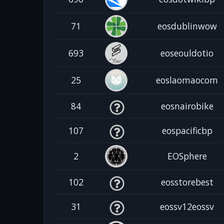
71
eosdublinwow
693
eoseouldotio
25
eoslaomaocom
84
eosnairobike
107
eospacificbp
2
EOSphere
102
eosstorebest
31
eossv12eossv