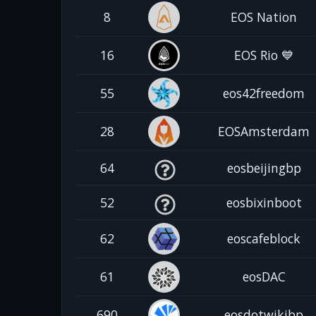
8
EOS Nation
16
EOS Rio 💙
55
eos42freedom
28
EOSAmsterdam
64
eosbeijingbp
52
eosbixinboot
62
eoscafeblock
61
eosDAC
690
eosdotwikibp