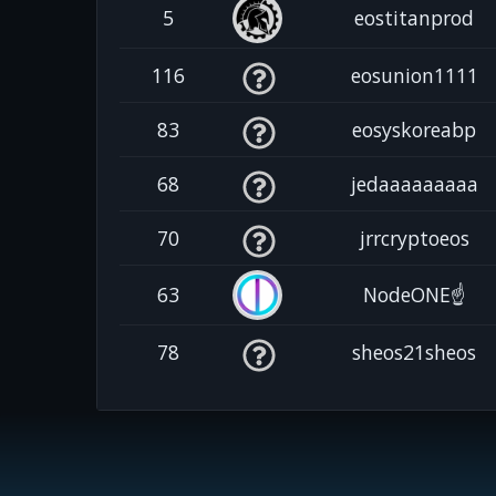
5
eostitanprod
116
eosunion1111
83
eosyskoreabp
68
jedaaaaaaaaa
70
jrrcryptoeos
63
NodeONE☝️
78
sheos21sheos