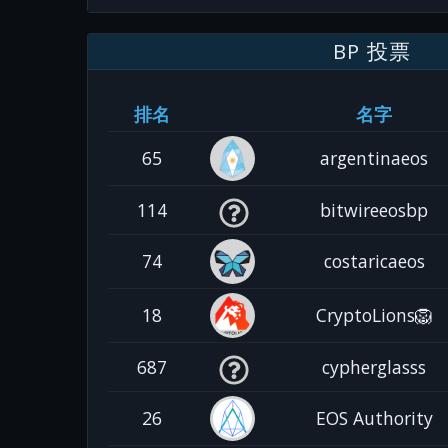
BP 投票
排名
名字
65
argentinaeos
114
bitwireeosbp
74
costaricaeos
18
CryptoLions🦁
687
cypherglasss
26
EOS Authority