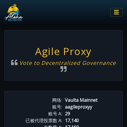
Agile Proxy
Vote to Decentralized Governance
网络:
Vaulta Mainnet
账号:
aagileproxyy
账号 A:
29
已被代理投票数 A:
17,140