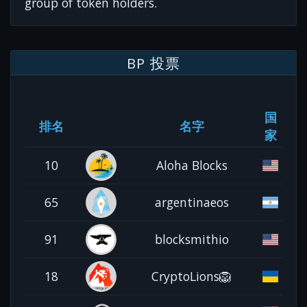
group of token holders.
BP 投票
国
排名
名字
家
10
Aloha Blocks
65
argentinaeos
91
blocksmithio
18
CryptoLions🦁