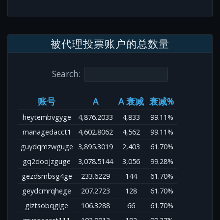
被代理投票账户的总数量
Search:
账号
A
A 衰减
衰减%
heytembvgyge
4,876.2033
4,833
99.11%
managedacct1
4,602.8062
4,562
99.11%
guydqmzwguge
3,895.3019
2,403
61.70%
gq2doojzguge
3,078.5144
3,056
99.28%
gezdsmbsg4ge
233.6229
144
61.70%
geydcmrqhege
207.2723
128
61.70%
giztsobqgige
106.3288
66
61.70%