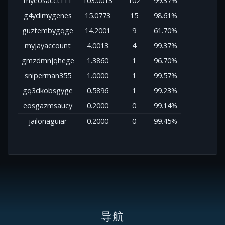
myeosacct111
103.0013
102
99.37%
g4ydimygenes
15.0773
15
98.61%
guztembygqge
14.2001
9
61.70%
myjayaccount
4.0013
4
99.37%
gmzdmnjqhege
1.3860
1
96.70%
sniperman355
1.0000
1
99.57%
gq3dkobsgyge
0.5896
1
99.23%
eosgazmsaucy
0.2000
0
99.14%
jailonaguiar
0.2000
0
99.45%
导航