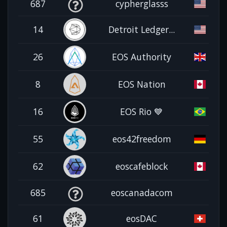
687
cypherglasss
14
Detroit Ledger...
26
EOS Authority
8
EOS Nation
16
EOS Rio 💙
55
eos42freedom
62
eoscafeblock
685
eoscanadacom
61
eosDAC