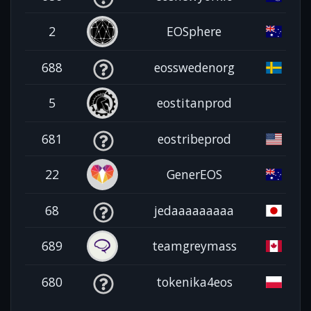
2
EOSphere
688
eosswedenorg
5
eostitanprod
681
eostribeprod
22
GenerEOS
68
jedaaaaaaaaa
689
teamgreymass
680
tokenika4eos