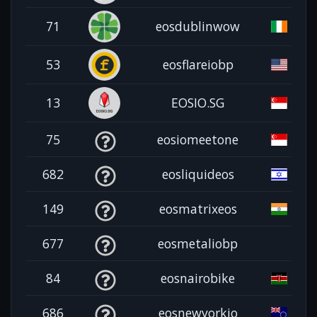
71
eosdublinwow
53
eosflareiobp
13
EOSIO.SG
75
eosiomeetone
682
eosliquideos
149
eosmatrixeos
677
eosmetaliobp
84
eosnairobike
686
eosnewyorkio