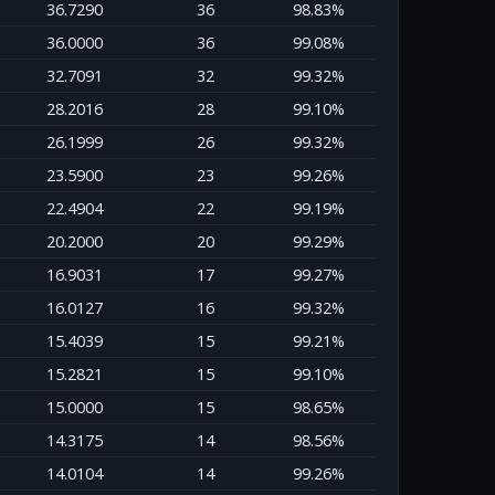
36.7290
36
98.83%
36.0000
36
99.08%
32.7091
32
99.32%
28.2016
28
99.10%
26.1999
26
99.32%
23.5900
23
99.26%
22.4904
22
99.19%
20.2000
20
99.29%
16.9031
17
99.27%
16.0127
16
99.32%
15.4039
15
99.21%
15.2821
15
99.10%
15.0000
15
98.65%
14.3175
14
98.56%
14.0104
14
99.26%