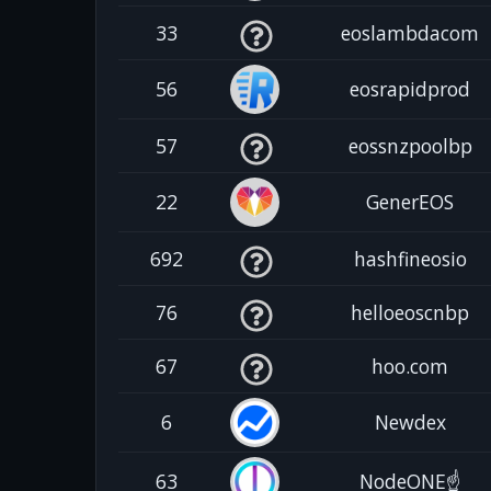
33
eoslambdacom
56
eosrapidprod
57
eossnzpoolbp
22
GenerEOS
692
hashfineosio
76
helloeoscnbp
67
hoo.com
6
Newdex
63
NodeONE☝️