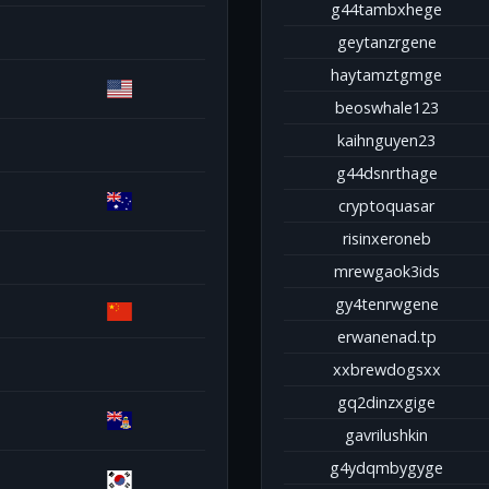
g44tambxhege
geytanzrgene
haytamztgmge
beoswhale123
kaihnguyen23
g44dsnrthage
cryptoquasar
risinxeroneb
mrewgaok3ids
gy4tenrwgene
erwanenad.tp
xxbrewdogsxx
gq2dinzxgige
gavrilushkin
g4ydqmbygyge