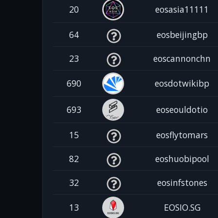
20
eosasia11111
64
eosbeijingbp
23
eoscannonchn
690
eosdotwikibp
693
eoseouldotio
15
eosflytomars
82
eoshuobipool
32
eosinfstones
13
EOSIO.SG