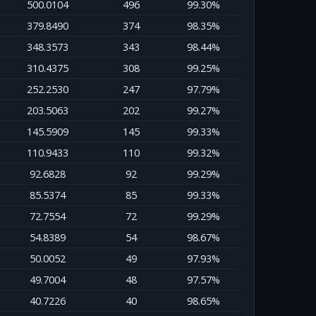
500.0104
496
99.30%
379.8490
374
98.35%
348.3573
343
98.44%
310.4375
308
99.25%
252.2530
247
97.79%
203.5063
202
99.27%
145.5909
145
99.33%
110.9433
110
99.32%
92.6828
92
99.29%
85.5374
85
99.33%
72.7554
72
99.29%
54.8389
54
98.67%
50.0052
49
97.93%
49.7004
48
97.57%
40.7226
40
98.65%