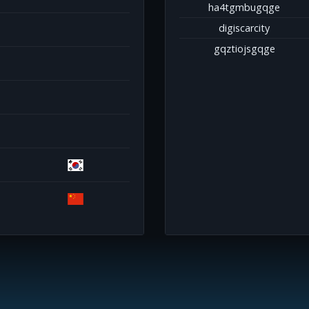
ha4tgmbugqge
digiscarcity
gqztiojsgqge