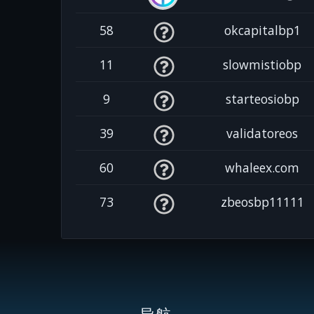
58
okcapitalbp1
11
slowmistiobp
9
starteosiobp
39
validatoreos
60
whaleex.com
73
zbeosbp11111