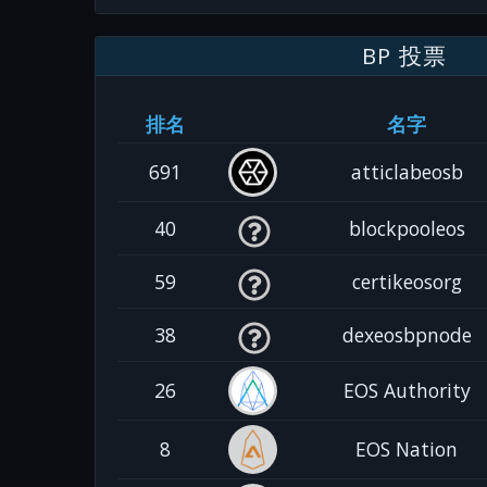
BP 投票
排名
名字
691
atticlabeosb
40
blockpooleos
59
certikeosorg
38
dexeosbpnode
26
EOS Authority
8
EOS Nation