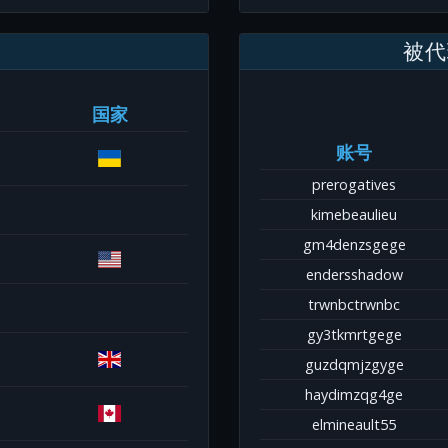
被代
国家
账号
prerogatives
kimebeaulieu
gm4denzsgege
endersshadow
trwnbctrwnbc
gy3tkmrtgege
guzdqmjzgyge
haydimzqg4ge
elmineault55