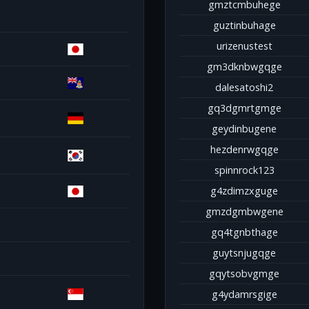
gmztcmbuhege
guztinbuhage
urizenustest
gm3dknbwgqge
dalesatoshi2
gq3dgmrtgmge
geydinbugene
hezdenrwgqge
spinnrock123
g4zdimzxguge
gmzdgmbwgene
gq4tgnbthage
guytsnjugqge
gqytsobvgmge
g4ydamrsgige