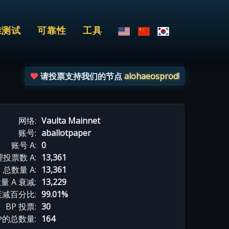
准测试
可靠性
工具
请投票支持我们的节点
alohaeosprod
!
网络:
Vaulta Mainnet
账号:
aballotpaper
账号 A:
0
投票数 A:
13,361
总数量 A:
13,361
量 A 衰减:
13,229
衰减百分比:
99.01%
BP 投票:
30
的总数量:
164