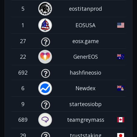
5
eostitanprod
1
EOSUSA
27
eosx.game
22
GenerEOS
692
hashfineosio
6
Newdex
9
starteosiobp
689
teamgreymass
29
truststaking