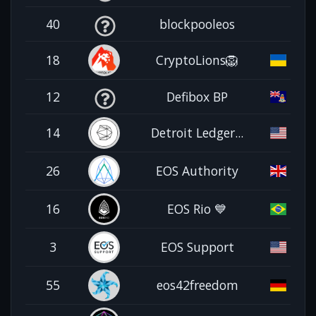
40
blockpooleos
18
CryptoLions🦁
12
Defibox BP
14
Detroit Ledger...
26
EOS Authority
16
EOS Rio 💙
3
EOS Support
55
eos42freedom