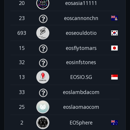
20
eosasia11111
23
eoscannonchn
693
eoseouldotio
15
eosflytomars
32
eosinfstones
13
EOSIO.SG
33
eoslambdacom
25
eoslaomaocom
2
EOSphere