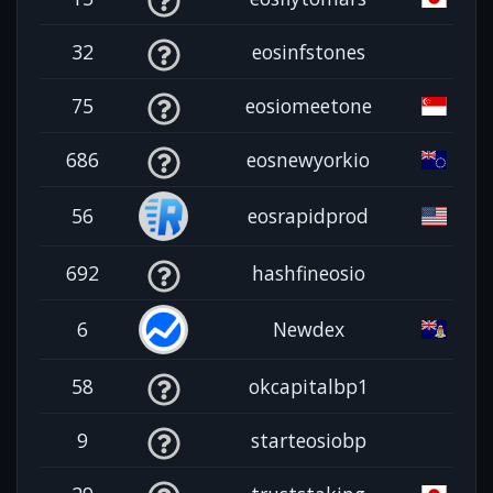
32
eosinfstones
75
eosiomeetone
686
eosnewyorkio
56
eosrapidprod
692
hashfineosio
6
Newdex
58
okcapitalbp1
9
starteosiobp