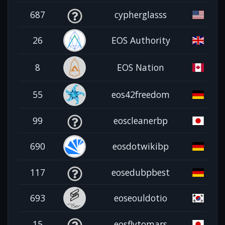
687
cypherglasss
26
EOS Authority
8
EOS Nation
55
eos42freedom
99
eoscleanerbp
690
eosdotwikibp
117
eosedubpbest
693
eoseouldotio
15
eosflytomars