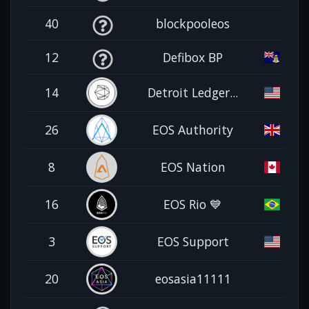
40
blockpooleos
12
Defibox BP
14
Detroit Ledger...
26
EOS Authority
8
EOS Nation
16
EOS Rio 💙
3
EOS Support
20
eosasia11111