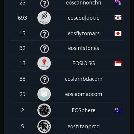
23
eoscannonchn
693
eoseouldotio
15
eosflytomars
32
eosinfstones
13
EOSIO.SG
33
eoslambdacom
25
eoslaomaocom
2
EOSphere
5
eostitanprod