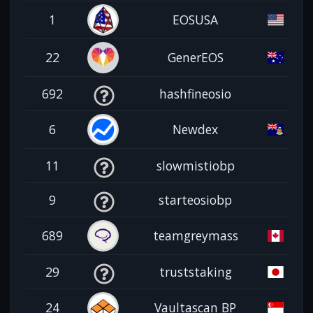
1
EOSUSA
22
GenerEOS
692
hashfineosio
6
Newdex
11
slowmistiobp
9
starteosiobp
689
teamgreymass
29
truststaking
24
Vaultascan BP