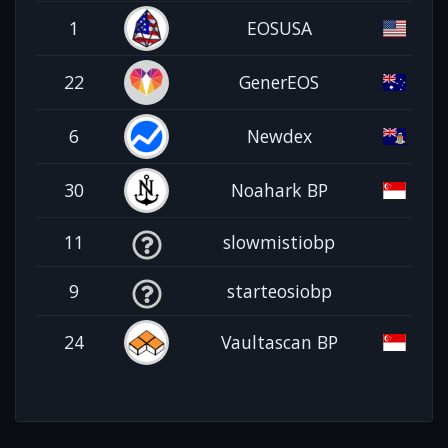
1
EOSUSA
22
GenerEOS
6
Newdex
30
Noahark BP
11
slowmistiobp
9
starteosiobp
24
Vaultascan BP