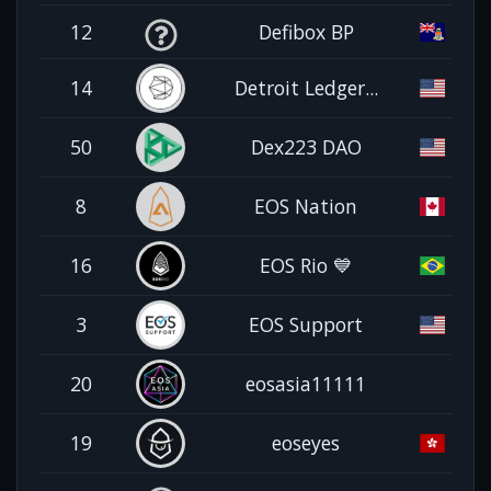
12
Defibox BP
14
Detroit Ledger...
50
Dex223 DAO
8
EOS Nation
16
EOS Rio 💙
3
EOS Support
20
eosasia11111
19
eoseyes