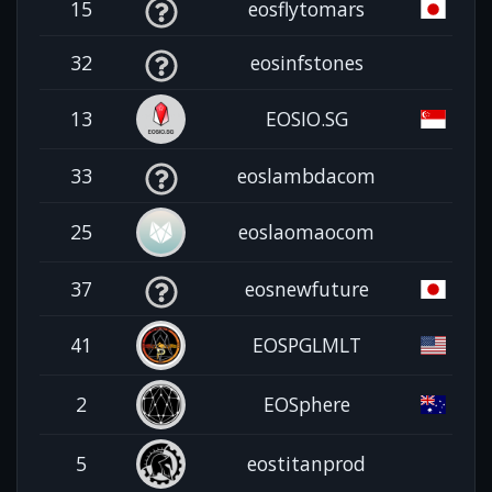
15
eosflytomars
32
eosinfstones
13
EOSIO.SG
33
eoslambdacom
25
eoslaomaocom
37
eosnewfuture
41
EOSPGLMLT
2
EOSphere
5
eostitanprod