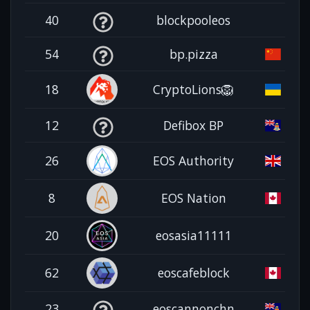
40
blockpooleos
54
bp.pizza
18
CryptoLions🦁
12
Defibox BP
26
EOS Authority
8
EOS Nation
20
eosasia11111
62
eoscafeblock
23
eoscannonchn