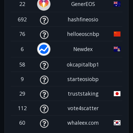
22
GenerEOS
692
hashfineosio
76
helloeoscnbp
6
Newdex
58
okcapitalbp1
9
starteosiobp
29
truststaking
112
vote4scatter
60
whaleex.com