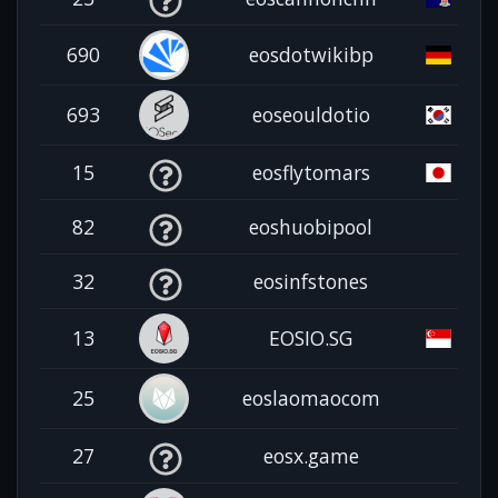
690
eosdotwikibp
693
eoseouldotio
15
eosflytomars
82
eoshuobipool
32
eosinfstones
13
EOSIO.SG
25
eoslaomaocom
27
eosx.game