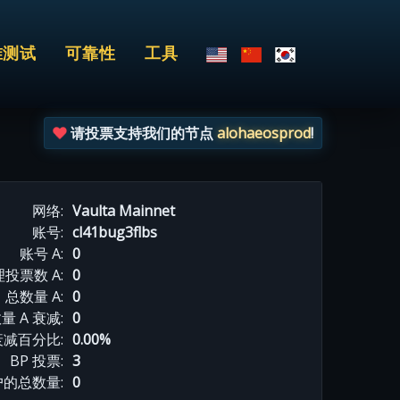
准测试
可靠性
工具
请投票支持我们的节点
alohaeosprod
!
网络:
Vaulta Mainnet
账号:
cl41bug3flbs
账号 A:
0
投票数 A:
0
总数量 A:
0
量 A 衰减:
0
衰减百分比:
0.00%
BP 投票:
3
的总数量:
0