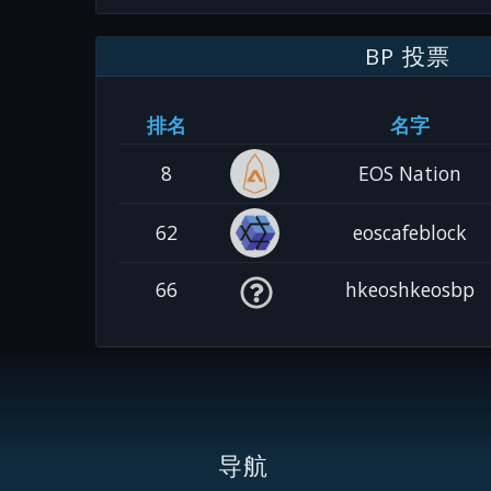
BP 投票
排名
名字
8
EOS Nation
62
eoscafeblock
66
hkeoshkeosbp
导航