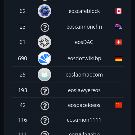
62
eoscafeblock
23
eoscannonchn
61
eosDAC
690
eosdotwikibp
25
eoslaomaocom
193
eoslawyereos
42
eospaceioeos
116
eosunion1111
111
eosvillagebp