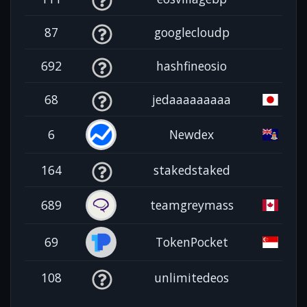
87
googlecloudp
692
hashfineosio
68
jedaaaaaaaaa
6
Newdex
164
stakedstaked
689
teamgreymass
69
TokenPocket
108
unlimitedeos