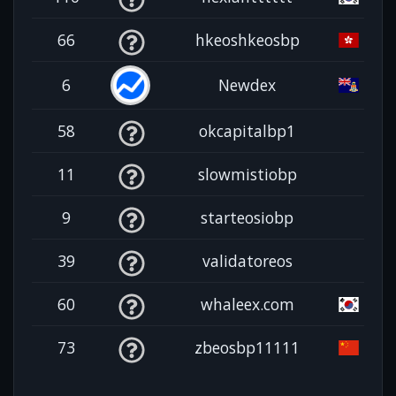
66
hkeoshkeosbp
6
Newdex
58
okcapitalbp1
11
slowmistiobp
9
starteosiobp
39
validatoreos
60
whaleex.com
73
zbeosbp11111