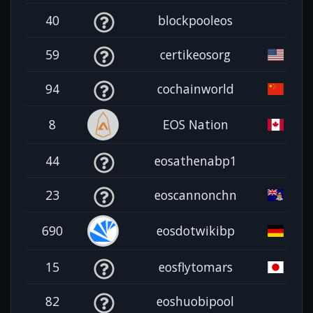
40
blockpooleos
59
certikeosorg
94
cochainworld
8
EOS Nation
44
eosathenabp1
23
eoscannonchn
690
eosdotwikibp
15
eosflytomars
82
eoshuobipool