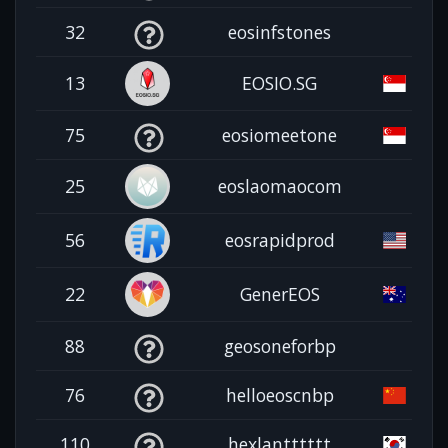
32
eosinfstones
13
EOSIO.SG
75
eosiomeetone
25
eoslaomaocom
56
eosrapidprod
22
GenerEOS
88
geosoneforbp
76
helloeoscnbp
110
hexlantttttt