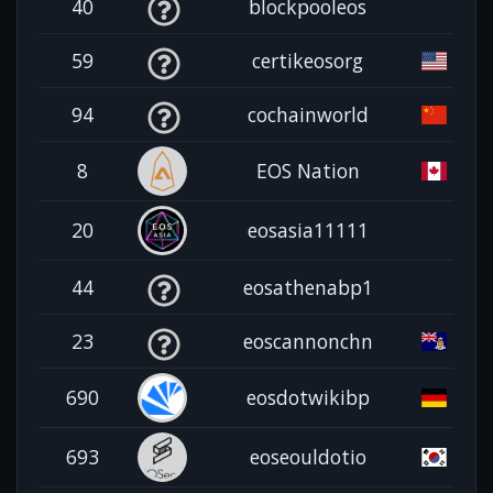
40
blockpooleos
59
certikeosorg
94
cochainworld
8
EOS Nation
20
eosasia11111
44
eosathenabp1
23
eoscannonchn
690
eosdotwikibp
693
eoseouldotio