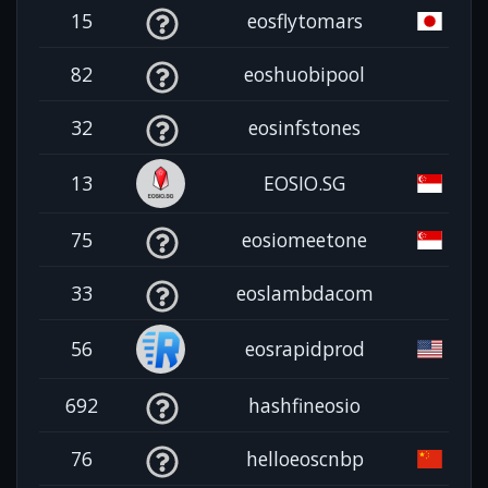
15
eosflytomars
82
eoshuobipool
32
eosinfstones
13
EOSIO.SG
75
eosiomeetone
33
eoslambdacom
56
eosrapidprod
692
hashfineosio
76
helloeoscnbp