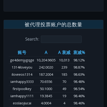
被代理投票账户的总数量
Search:
账号
A
A 衰减
衰减%
ge4demjygqge
10,204.9605
10,013
98.12%
1314iloveyou
242.0020
239
98.87%
iloveeos1314
187.2004
185
98.63%
iamhappy3333
70.6556
70
98.48%
firstpoolkey
50.1000
49
98.54%
iamhappy1111
19.3845
19
98.46%
eoslaojiucai
4.0004
4
98.46%