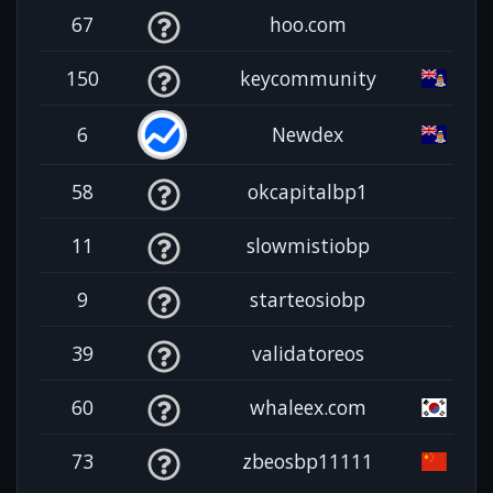
67
hoo.com
150
keycommunity
6
Newdex
58
okcapitalbp1
11
slowmistiobp
9
starteosiobp
39
validatoreos
60
whaleex.com
73
zbeosbp11111