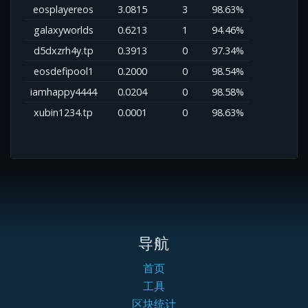
eosplayereos
3.0815
3
98.63%
galaxyworlds
0.6213
1
94.46%
d5dxzrh4y.tp
0.3913
0
97.34%
eosdefipool1
0.2000
0
98.54%
iamhappy4444
0.0204
0
98.58%
xubin1234.tp
0.0001
0
98.63%
导航
首页
工具
区块统计