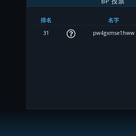
BP 投票
排名
名字
31
pw4gxmse1hww