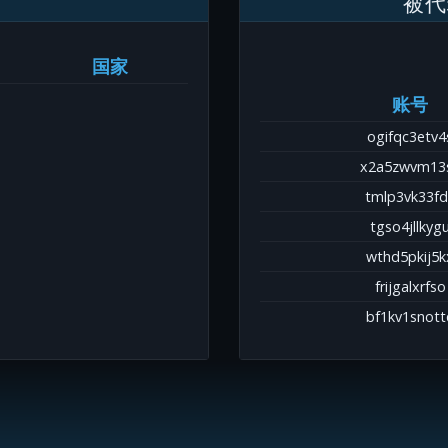
被代
国家
账号
ogifqc3etv4
x2a5zwvm13
tmlp3vk33fd
tgso4jllkyg
wthd5pkij5k
frijgalxrfso
bf1kv1snott