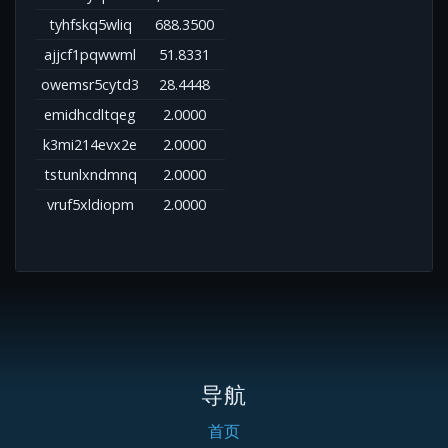
tyhfskq5wliq
688.3500
ajjcf1pqwwml
51.8331
owemsr5cytd3
28.4448
emidhcdltqeg
2.0000
k3mi214evx2e
2.0000
tstunlxndmnq
2.0000
vruf5xldiopm
2.0000
导航
首页