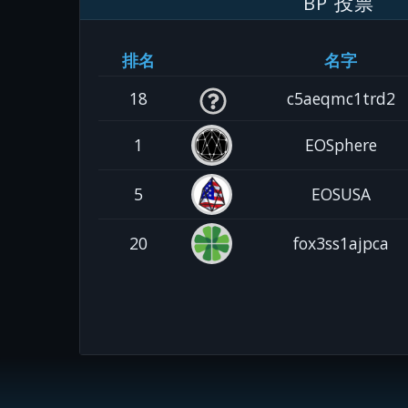
BP 投票
排名
名字
18
c5aeqmc1trd2
1
EOSphere
5
EOSUSA
20
fox3ss1ajpca