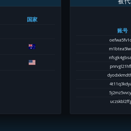
被代
国家
账号
oefwa5fv1
m1btea5lw
nfsgk4gbs
pnrvgl21hf
dyodxkmdt
4t11q3kdy
5j2mz5vvc
uczskbl2ff