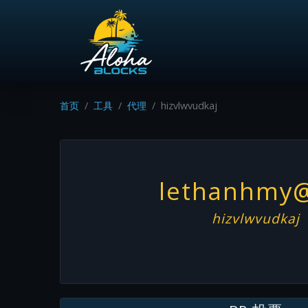
首页
工具
代理
hizvlwvudkaj
lethanhmy
hizvlwvudkaj