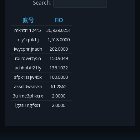
Search:
账号
FIO
mkhtr1124r5l
36,929.0251
xliy1qtik1ij
1,518.0000
iwycpnnjnadh
202.0000
rbi2qvvrzy5n
150.9049
achhobfl21fy
136.1022
sfpk1zsjw45x
100.0000
aksnldwsnvkh
61.2862
3u1me3phkcrx
2.0000
lgzsi1ngfks1
2.0000