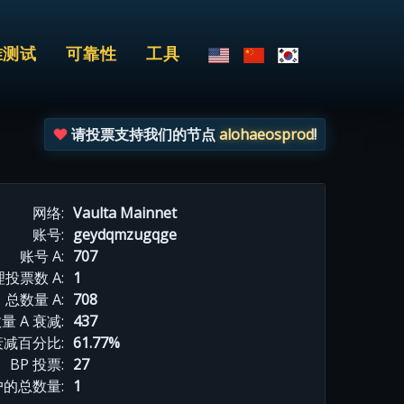
准测试
可靠性
工具
请投票支持我们的节点
alohaeosprod
!
网络:
Vaulta Mainnet
账号:
geydqmzugqge
账号 A:
707
投票数 A:
1
总数量 A:
708
量 A 衰减:
437
衰减百分比:
61.77%
BP 投票:
27
的总数量:
1