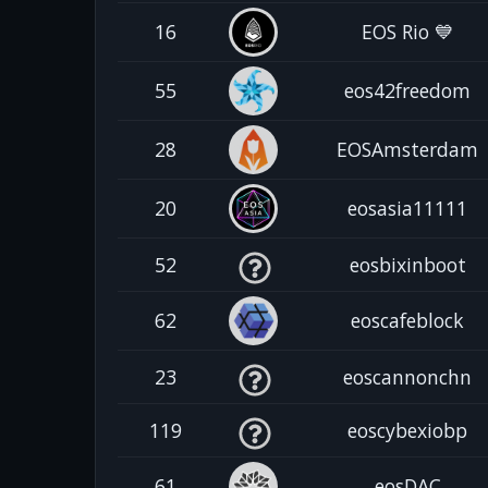
16
EOS Rio 💙
55
eos42freedom
28
EOSAmsterdam
20
eosasia11111
52
eosbixinboot
62
eoscafeblock
23
eoscannonchn
119
eoscybexiobp
61
eosDAC