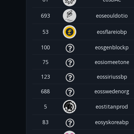
693
eoseouldotio
53
eosflareiobp
100
eosgenblockp
75
eosiomeetone
123
eossiriussbp
688
eosswedenorg
5
eostitanprod
83
eosyskoreabp