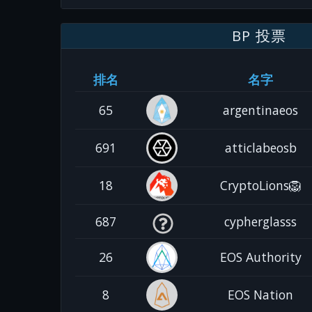
BP 投票
排名
名字
65
argentinaeos
691
atticlabeosb
18
CryptoLions🦁
687
cypherglasss
26
EOS Authority
8
EOS Nation