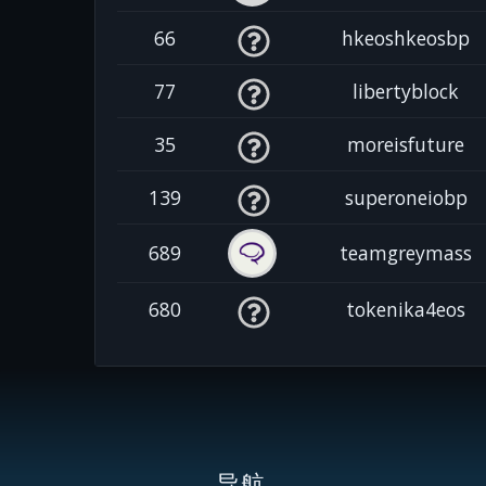
66
hkeoshkeosbp
77
libertyblock
35
moreisfuture
139
superoneiobp
689
teamgreymass
680
tokenika4eos
导航