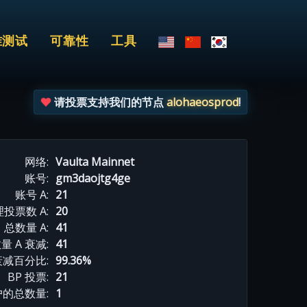
准测试
可靠性
工具
请投票支持我们的节点
alohaeosprod
!
网络:
Vaulta Mainnet
账号:
gm3daojtg4ge
账号 A:
21
投票数 A:
20
总数量 A:
41
量 A 衰减:
41
衰减百分比:
99.36%
BP 投票:
21
的总数量:
1