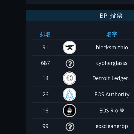
BP 投票
排名
名字
91
blocksmithio
687
cypherglasss
14
Detroit Ledger...
26
EOS Authority
16
EOS Rio 💙
99
eoscleanerbp