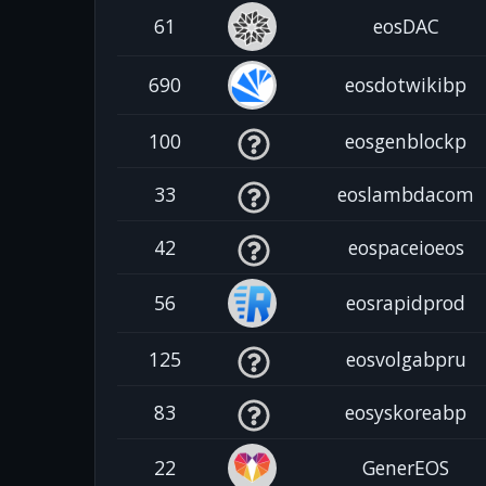
61
eosDAC
690
eosdotwikibp
100
eosgenblockp
33
eoslambdacom
42
eospaceioeos
56
eosrapidprod
125
eosvolgabpru
83
eosyskoreabp
22
GenerEOS