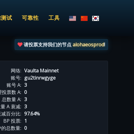
准测试
可靠性
工具
请投票支持我们的节点
alohaeosprod
!
网络:
Vaulta Mainnet
账号:
gu2tinrwgyge
账号 A:
3
投票数 A:
0
总数量 A:
3
量 A 衰减:
3
衰减百分比:
97.64%
BP 投票:
1
的总数量:
0