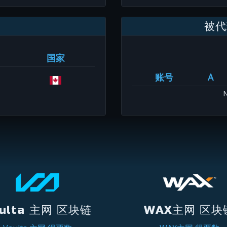
被代
国家
账号
A
N
ulta 主网 区块链
WAX主网 区块