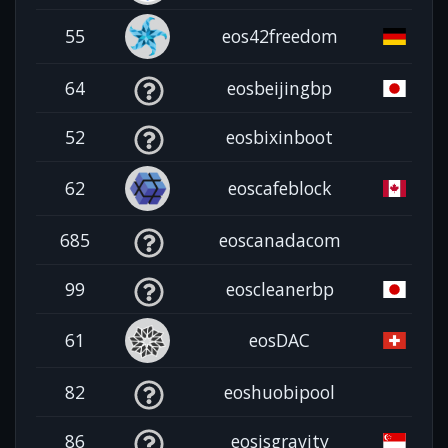
55
eos42freedom
64
eosbeijingbp
52
eosbixinboot
62
eoscafeblock
685
eoscanadacom
99
eoscleanerbp
61
eosDAC
82
eoshuobipool
86
eosisgravity