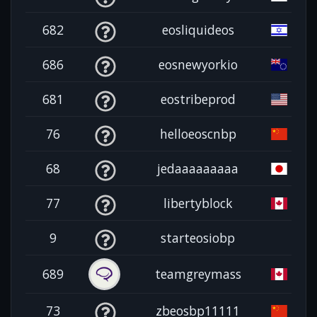
682
eosliquideos
686
eosnewyorkio
681
eostribeprod
76
helloeoscnbp
68
jedaaaaaaaaa
77
libertyblock
9
starteosiobp
689
teamgreymass
73
zbeosbp11111