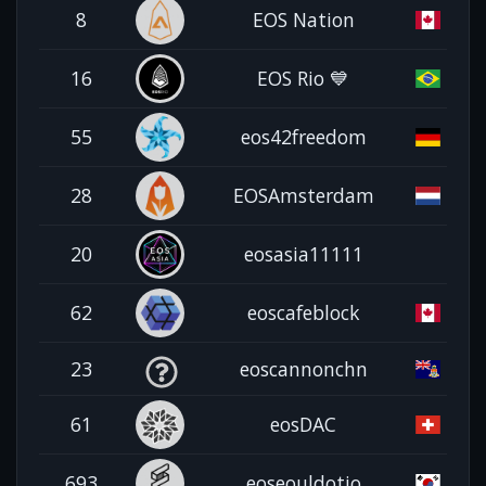
8
EOS Nation
16
EOS Rio 💙
55
eos42freedom
28
EOSAmsterdam
20
eosasia11111
62
eoscafeblock
23
eoscannonchn
61
eosDAC
693
eoseouldotio