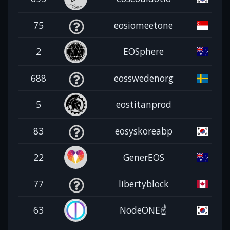
75
eosiomeetone
2
EOSphere
688
eosswedenorg
5
eostitanprod
83
eosyskoreabp
22
GenerEOS
77
libertyblock
63
NodeONE☝️