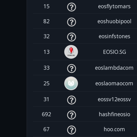
15
eosflytomars
82
eoshuobipool
32
eosinfstones
13
EOSIO.SG
33
eoslambdacom
25
eoslaomaocom
31
eossv12eossv
692
hashfineosio
67
hoo.com