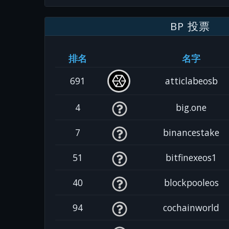
BP 投票
排名
名字
691
atticlabeosb
4
big.one
7
binancestake
51
bitfinexeos1
40
blockpooleos
94
cochainworld