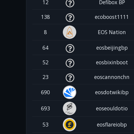
12
Defibox BP
138
ecoboost1111
8
EOS Nation
64
eosbeijingbp
52
eosbixinboot
23
eoscannonchn
690
eosdotwikibp
693
eoseouldotio
53
eosflareiobp