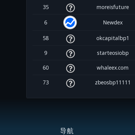
35
moreisfuture
6
Newdex
58
okcapitalbp1
9
starteosiobp
60
whaleex.com
73
zbeosbp11111
导航