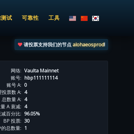
准测试
可靠性
工具
请投票支持我们的节点
alohaeosprod
!
网络:
Vaulta Mainnet
账号:
hbp111111114
账号 A:
0
投票数 A:
4
总数量 A:
4
量 A 衰减:
4
衰减百分比:
96.05%
BP 投票:
30
的总数量:
1