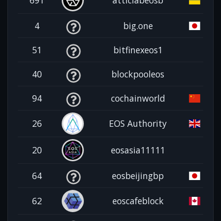
691
atticlabeosb
4
big.one
51
bitfinexeos1
40
blockpooleos
94
cochainworld
26
EOS Authority
20
eosasia11111
64
eosbeijingbp
62
eoscafeblock