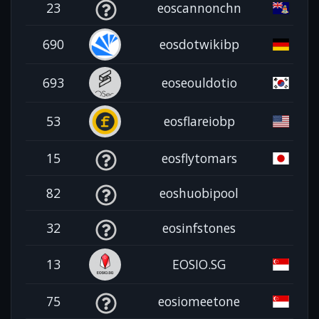
23
eoscannonchn
690
eosdotwikibp
693
eoseouldotio
53
eosflareiobp
15
eosflytomars
82
eoshuobipool
32
eosinfstones
13
EOSIO.SG
75
eosiomeetone