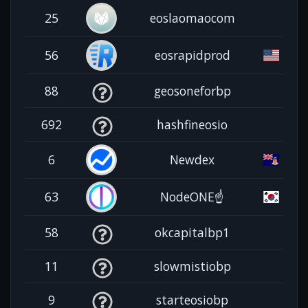
25
eoslaomaocom
56
eosrapidprod
88
geosoneforbp
692
hashfineosio
6
Newdex
63
NodeONE☝️
58
okcapitalbp1
11
slowmistiobp
9
starteosiobp