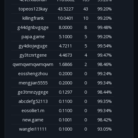
topeos123kay
43.5227
43
99.20%
killingfrank
10.0401
10
99.20%
g44dgnbvgqge
8.0000
8
99.48%
papa.game
5.1000
5
99.20%
gy4diojwguge
4.7211
5
99.54%
gy3tcnrtgene
4.4673
4
99.47%
qwmqwmqwmqwm
1.6866
2
98.46%
eosshengzhou
0.2000
0
99.24%
mengjian5555
0.2000
0
99.34%
ge3tmnzygege
0.1297
0
98.44%
abcdefg52113
0.1100
0
99.35%
eosollie1.m
0.1100
0
99.34%
new.game
0.1001
0
98.42%
wanglei11111
0.1000
0
93.05%