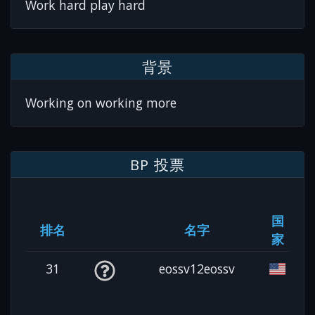
Work hard play hard
背景
Working on working more
BP 投票
国
排名
名字
家
31
eossv12eossv