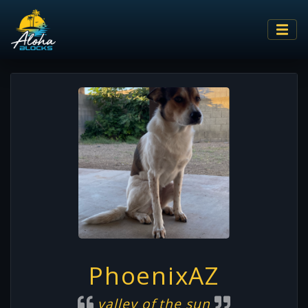
PhoenixAZ
valley of the sun