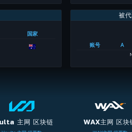
被代
国家
账号
A
N
ulta 主网 区块链
WAX主网 区块