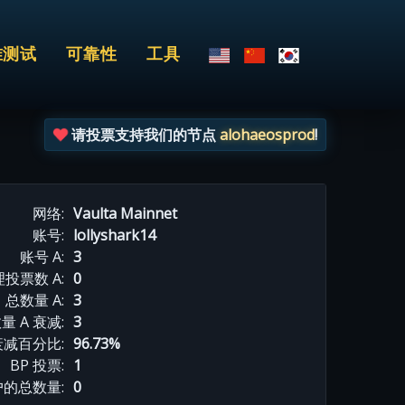
准测试
可靠性
工具
请投票支持我们的节点
alohaeosprod
!
网络:
Vaulta Mainnet
账号:
lollyshark14
账号 A:
3
投票数 A:
0
总数量 A:
3
量 A 衰减:
3
衰减百分比:
96.73%
BP 投票:
1
的总数量:
0