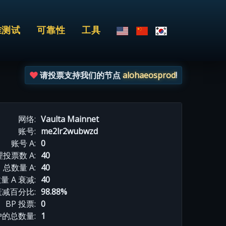
准测试
可靠性
工具
请投票支持我们的节点
alohaeosprod
!
网络:
Vaulta Mainnet
账号:
me2lr2wubwzd
账号 A:
0
投票数 A:
40
总数量 A:
40
量 A 衰减:
40
衰减百分比:
98.88%
BP 投票:
0
的总数量:
1