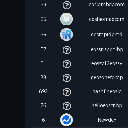
33
eoslambdacom
25
eoslaomaocom
56
eosrapidprod
57
eossnzpoolbp
31
eossv12eossv
88
geosoneforbp
692
hashfineosio
76
helloeoscnbp
6
Newdex