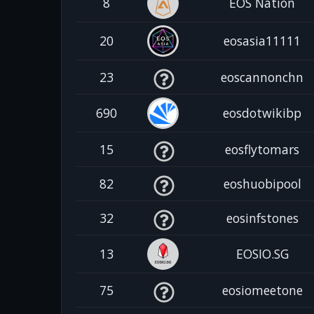
8
EOS Nation
20
eosasia11111
23
eoscannonchn
690
eosdotwikibp
15
eosflytomars
82
eoshuobipool
32
eosinfstones
13
EOSIO.SG
75
eosiomeetone