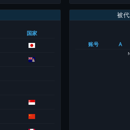
被代
国家
账号
A
N