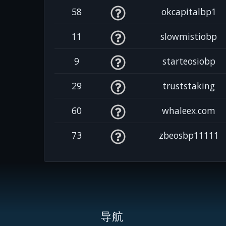
58
okcapitalbp1
11
slowmistiobp
9
starteosiobp
29
truststaking
60
whaleex.com
73
zbeosbp11111
导航