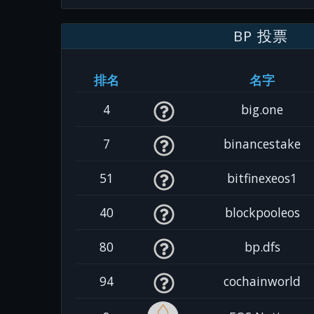
BP 投票
排名
名字
4
big.one
7
binancestake
51
bitfinexeos1
40
blockpooleos
80
bp.dfs
94
cochainworld