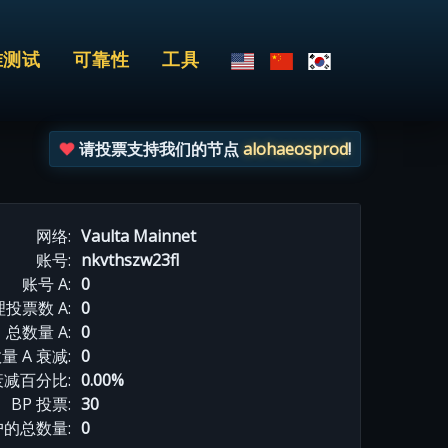
准测试
可靠性
工具
请投票支持我们的节点
alohaeosprod
!
网络:
Vaulta Mainnet
账号:
nkvthszw23fl
账号 A:
0
投票数 A:
0
总数量 A:
0
量 A 衰减:
0
衰减百分比:
0.00%
BP 投票:
30
的总数量:
0