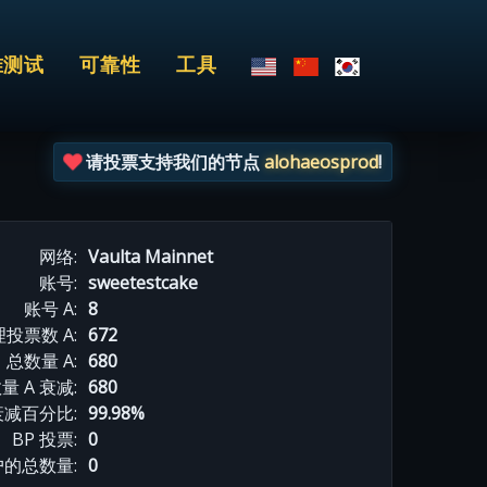
准测试
可靠性
工具
请投票支持我们的节点
alohaeosprod
!
网络:
Vaulta Mainnet
账号:
sweetestcake
账号 A:
8
投票数 A:
672
总数量 A:
680
量 A 衰减:
680
衰减百分比:
99.98%
BP 投票:
0
的总数量:
0